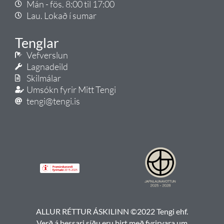
Mán - fös. 8:00 til 17:00
Lau. Lokað í sumar
Tenglar
Vefverslun
Lagnadeild
Skilmálar
Umsókn fyrir Mitt Tengi
tengi@tengi.is
ALLUR RÉTTUR ÁSKILINN ©2022 Tengi ehf.
Verð á þessari síðu eru birt með fyrirvara um