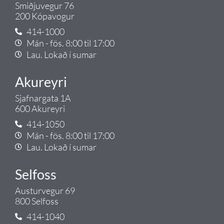
Smiðjuvegur 76
200 Kópavogur
414-1000
Mán - fös. 8:00 til 17:00
Lau. Lokað í sumar
Akureyri
Sjafnargata 1A
600 Akureyri
414-1050
Mán - fös. 8:00 til 17:00
Lau. Lokað í sumar
Selfoss
Austurvegur 69
800 Selfoss
414-1040