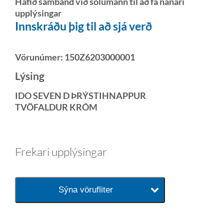
Hafið samband við sölumann til að fá nánari
upplýsingar
Innskráðu þig til að sjá verð
Vörunúmer:
150Z6203000001
Lýsing
IDO SEVEN D ÞRÝSTIHNAPPUR
TVÖFALDUR KRÓM
Frekari upplýsingar
Sýna vörufliter