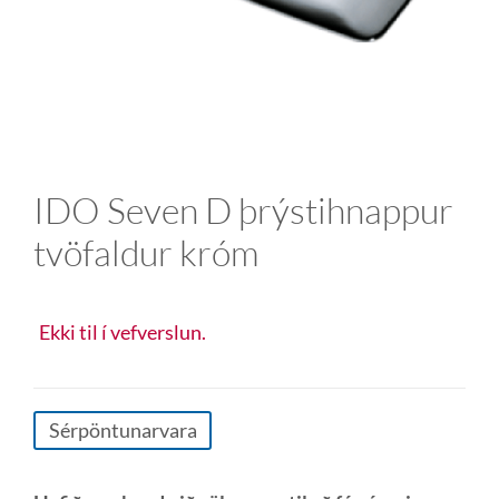
IDO Seven D þrýstihnappur
tvöfaldur króm
Ekki til í vefverslun.
Sérpöntunarvara