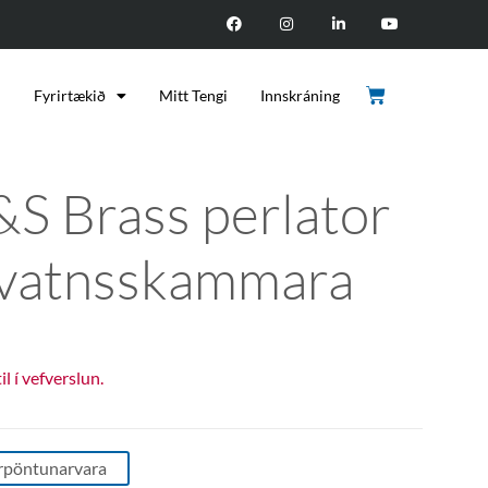
d
Fyrirtækið
Mitt Tengi
Innskráning
&S Brass perlator
. vatnsskammara
til í vefverslun.
rpöntunarvara