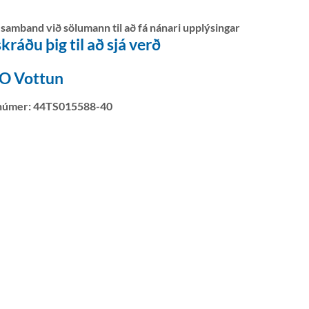
 samband við sölumann til að fá nánari upplýsingar
kráðu þig til að sjá verð
SO Vottun
númer:
44TS015588-40