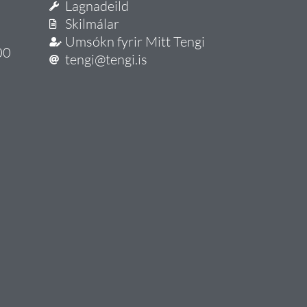
Lagnadeild
Skilmálar
Umsókn fyrir Mitt Tengi
00
tengi@tengi.is