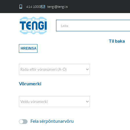
414 1000
tengi@tengi.is
Til baka
HREINSA
Sort Products
Vörumerki
Fela sérpöntunarvöru