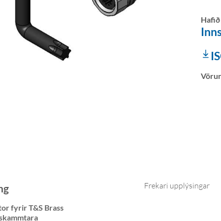
Hafið
Inns
I
Vöru
Frekari upplýsingar
ng
tor fyrir T&S Brass
sskammtara