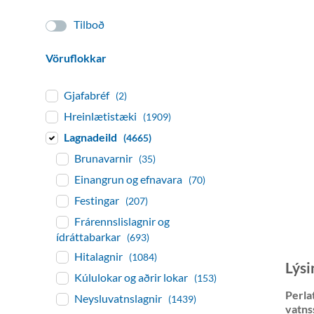
Tilboð
Vöruflokkar
Gjafabréf
(2)
Hreinlætistæki
(1909)
Lagnadeild
(4665)
Brunavarnir
(35)
Einangrun og efnavara
(70)
Festingar
(207)
Frárennslislagnir og
ídráttabarkar
(693)
Hitalagnir
(1084)
Lýsi
Kúlulokar og aðrir lokar
(153)
Perla
Neysluvatnslagnir
(1439)
vatn