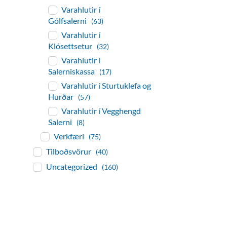
Varahlutir í
Gólfsalerni
(63)
Varahlutir í
Klósettsetur
(32)
Varahlutir í
Salerniskassa
(17)
Varahlutir í Sturtuklefa og
Hurðar
(57)
Varahlutir í Vegghengd
Salerni
(8)
Verkfæri
(75)
Tilboðsvörur
(40)
Uncategorized
(160)