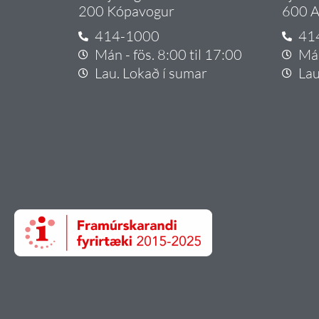
200 Kópavogur
600 A
414-1000
41
Mán - fös. 8:00 til 17:00
Mán
Lau. Lokað í sumar
Lau