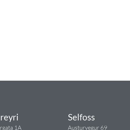
num
ngist hreinlætis og blöndunartækjum fyrir bað
i og fittings í lagnadeild Tengis. Þar veita
lt sem tengist pípulögnum og lagnalausnum.
rgð - það er Tengi.
reyri
Selfoss
argata 1A
Austurvegur 69