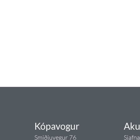
baðaðu þig í gæðu
Tengi er sérvöruverslun með allt sem te
og eldhús. Auk þess að bjóða allt lagnaefn
sérfræðingar okkar ráðgjöf varðandi al
Gæði - Þjónusta - Áby
Kópavogur
Aku
Smiðjuvegur 76
Sjafn