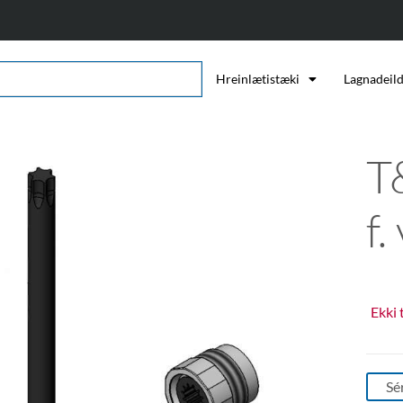
Hreinlætistæki
Lagnadeil
T
f
Ekki 
Sé