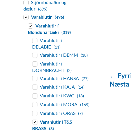
Stjórnbúnaður og
dælur
(699)
Varahlutir
(496)
Varahlutir í
Blöndunartæki
(319)
Varahlutir í
DELABIE
(11)
Varahlutir í DEMM
(18)
Varahlutir í
DORNBRACHT
(2)
← Fyrr
Varahlutir í HANSA
(77)
Næsta
Varahlutir í KAJA
(14)
Varahlutir í KWC
(18)
Varahlutir í MORA
(169)
Varahlutir í ORAS
(7)
Varahlutir í T&S
BRASS
(3)