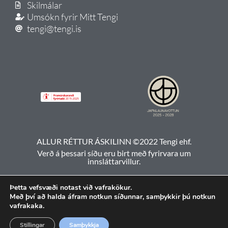
Skilmálar
Umsókn fyrir Mitt Tengi
tengi@tengi.is
ALLUR RÉTTUR ÁSKILINN ©2022 Tengi ehf.
Verð á þessari síðu eru birt með fyrirvara um
innsláttarvillur.
Þetta vefsvæði notast við vafrakökur.
Með því að halda áfram notkun síðunnar, samþykkir þú notkun
vafrakaka.
Stillingar
Samþykkja