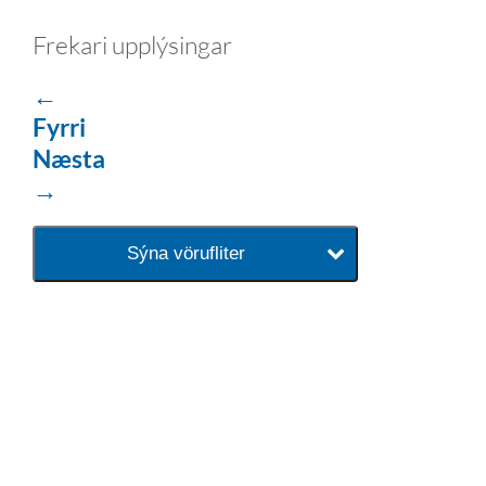
Frekari upplýsingar
←
Fyrri
Næsta
→
Sýna vörufliter
baðaðu þig í gæðunum
Tengi er sérvöruverslun með allt
sem tengist hreinlætis og