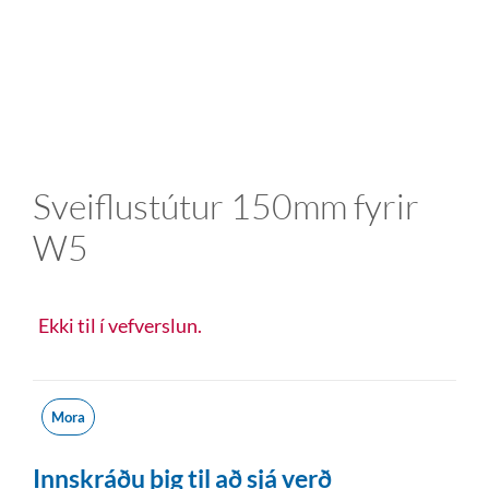
Sveiflustútur 150mm fyrir
W5
Ekki til í vefverslun.
Mora
Innskráðu þig til að sjá verð