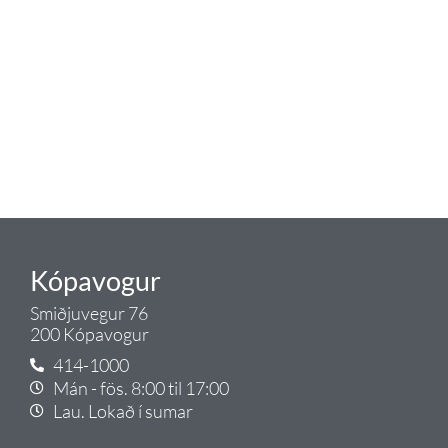
blöndunartækjum fyrir bað og
eldhús. Auk þess að bjóða allt
lagnaefni og fittings í lagnadeild
Tengis. Þar veita sérfræðingar
okkar ráðgjöf varðandi allt sem
tengist pípulögnum og
lagnalausnum.
Gæði - Þjónusta - Ábyrgð - það er
Tengi.
Kópavogur
Smiðjuvegur 76
200 Kópavogur
414-1000
Mán - fös. 8:00 til 17:00
Lau. Lokað í sumar