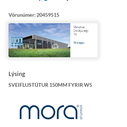
Vörunúmer:
20459515
Vöruhús
Smiðjuvegi
76
Til á lager
Lýsing
SVEIFLUSTÚTUR 150MM FYRIR W5