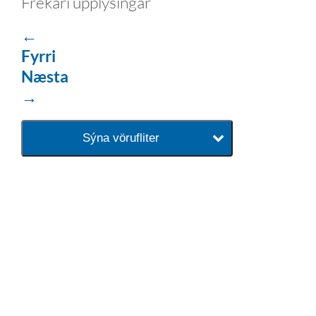
Frekari upplýsingar
←
Fyrri
Næsta
→
Sýna vörufliter
baðaðu þig í gæðunum
Tengi er sérvöruverslun með allt
sem tengist hreinlætis og
blöndunartækjum fyrir bað og
eldhús. Auk þess að bjóða allt