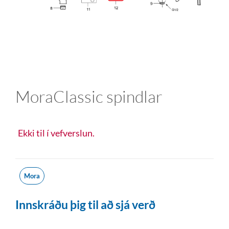
MoraClassic spindlar
Ekki til í vefverslun.
Mora
Innskráðu þig til að sjá verð