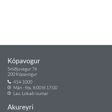
lagnaefni og fittings í lagnadeild
Tengis. Þar veita sérfræðingar
okkar ráðgjöf varðandi allt sem
tengist pípulögnum og
lagnalausnum.
Gæði - Þjónusta - Ábyrgð - það er
Tengi.
Kópavogur
Smiðjuvegur 76
200 Kópavogur
414-1000
Mán - fös. 8:00 til 17:00
Lau. Lokað í sumar
Akureyri