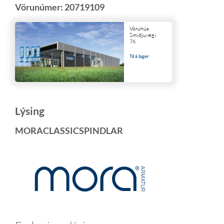
Vörunúmer:
20719109
Vöruhús
Smiðjuvegi
76
Til á lager
Lýsing
MORACLASSICSPINDLAR