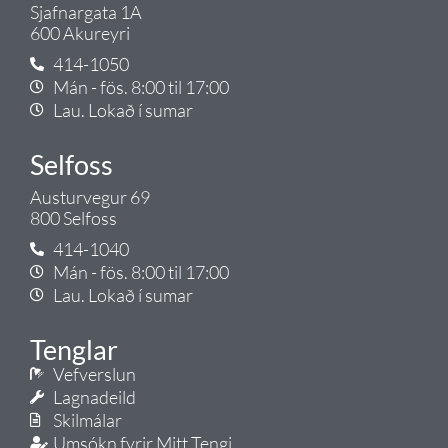
Sjafnargata 1A
600 Akureyri
414-1050
Mán - fös. 8:00 til 17:00
Lau. Lokað í sumar
Selfoss
Austurvegur 69
800 Selfoss
414-1040
Mán - fös. 8:00 til 17:00
Lau. Lokað í sumar
Tenglar
Vefverslun
Lagnadeild
Skilmálar
Umsókn fyrir Mitt Tengi