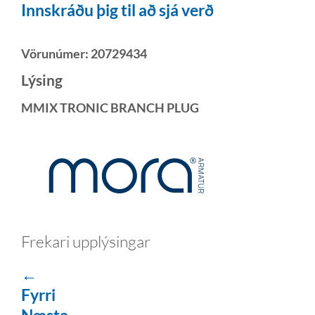
Innskráðu þig til að sjá verð
Vörunúmer:
20729434
Lýsing
MMIX TRONIC BRANCH PLUG
Frekari upplýsingar
←
Fyrri
Næsta