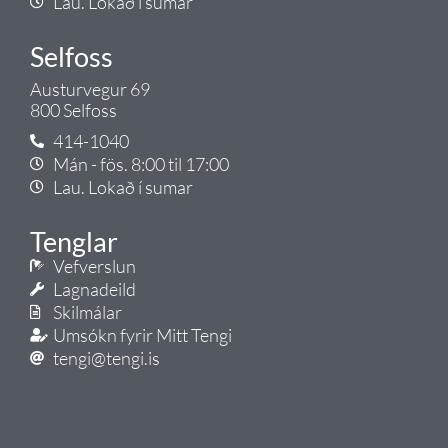
Lau. Lokað í sumar
Selfoss
Austurvegur 69
800 Selfoss
414-1040
Mán - fös. 8:00 til 17:00
Lau. Lokað í sumar
Tenglar
Vefverslun
Lagnadeild
Skilmálar
Umsókn fyrir Mitt Tengi
tengi@tengi.is