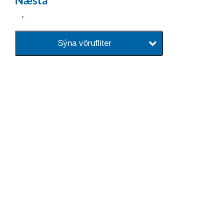
→
Sýna vörufliter
baðaðu þig í gæðunum
Tengi er sérvöruverslun með allt
sem tengist hreinlætis og
blöndunartækjum fyrir bað og
eldhús. Auk þess að bjóða allt
lagnaefni og fittings í lagnadeild
Tengis. Þar veita sérfræðingar
okkar ráðgjöf varðandi allt sem
tengist pípulögnum og
lagnalausnum.