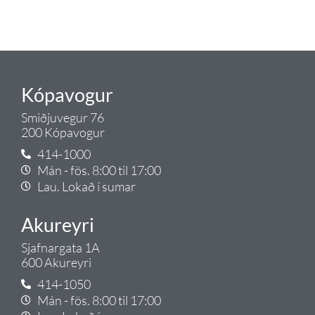
Gæði - Þjónusta - Ábyrgð - það er
Tengi.
Kópavogur
Smiðjuvegur 76
200 Kópavogur
414-1000
Mán - fös. 8:00 til 17:00
Lau. Lokað í sumar
Akureyri
Sjafnargata 1A
600 Akureyri
414-1050
Mán - fös. 8:00 til 17:00