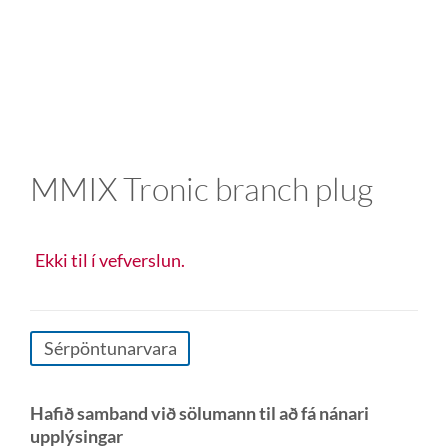
MMIX Tronic branch plug
Ekki til í vefverslun.
Sérpöntunarvara
Hafið samband við sölumann til að fá nánari
upplýsingar