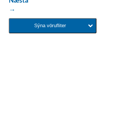
→
Sýna vörufliter
baðaðu þig í gæðunum
Tengi er sérvöruverslun með allt
sem tengist hreinlætis og
blöndunartækjum fyrir bað og
eldhús. Auk þess að bjóða allt
lagnaefni og fittings í lagnadeild
Tengis. Þar veita sérfræðingar
okkar ráðgjöf varðandi allt sem
tengist pípulögnum og
lagnalausnum.