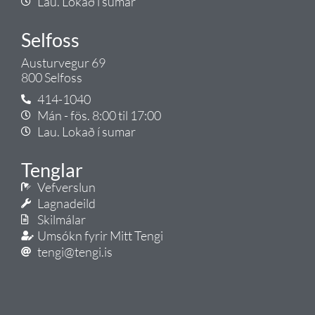
Lau. Lokað í sumar
Selfoss
Austurvegur 69
800 Selfoss
414-1040
Mán - fös. 8:00 til 17:00
Lau. Lokað í sumar
Tenglar
Vefverslun
Lagnadeild
Skilmálar
Umsókn fyrir Mitt Tengi
tengi@tengi.is