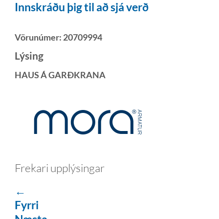
Innskráðu þig til að sjá verð
Vörunúmer:
20709994
Lýsing
HAUS Á GARÐKRANA
Frekari upplýsingar
←
Fyrri
Næsta