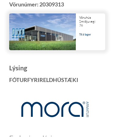
Vörunúmer:
20309313
Vöruhús
Smiðjuvegi
76
Til á lager
Lýsing
FÓTURFYRIRELDHÚSTÆKI