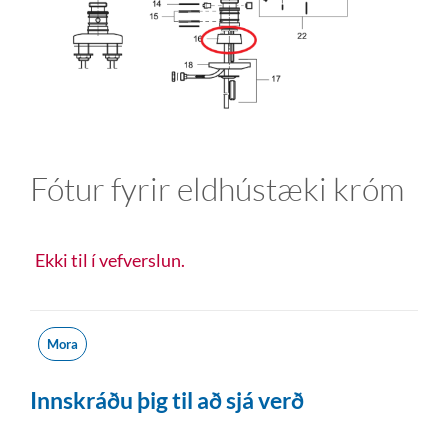
Fótur fyrir eldhústæki króm
Ekki til í vefverslun.
Mora
Innskráðu þig til að sjá verð