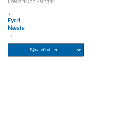
Frekari upplýsingar
←
Fyrri
Næsta
→
Sýna vörufliter
baðaðu þig í gæðunum
Tengi er sérvöruverslun með allt
sem tengist hreinlætis og
blöndunartækjum fyrir bað og
eldhús. Auk þess að bjóða allt