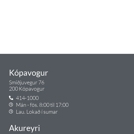
lagnaefni og fittings í lagnadeild
Tengis. Þar veita sérfræðingar
okkar ráðgjöf varðandi allt sem
tengist pípulögnum og
lagnalausnum.
Gæði - Þjónusta - Ábyrgð - það er
Tengi.
Kópavogur
Smiðjuvegur 76
200 Kópavogur
414-1000
Mán - fös. 8:00 til 17:00
Lau. Lokað í sumar
Akureyri