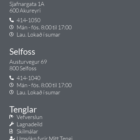
Sjafnargata 1A
600 Akureyri
414-1050
Mán - fös. 8:00 til 17:00
Lau. Lokað í sumar
Selfoss
Austurvegur 69
800 Selfoss
414-1040
Mán - fös. 8:00 til 17:00
Lau. Lokað í sumar
Tenglar
Vefverslun
Lagnadeild
Skilmálar
Umsókn fyrir Mitt Tengi