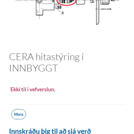
CERA hitastýring í
INNBYGGT
Ekki til í vefverslun.
Mora
Innskráðu þig til að sjá verð