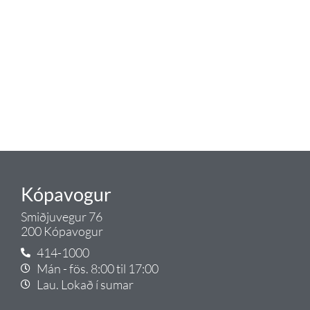
blöndunartækjum fyrir bað og
eldhús. Auk þess að bjóða allt
lagnaefni og fittings í lagnadeild
Tengis. Þar veita sérfræðingar
okkar ráðgjöf varðandi allt sem
tengist pípulögnum og
lagnalausnum.
Gæði - Þjónusta - Ábyrgð - það er
Tengi.
Kópavogur
Smiðjuvegur 76
200 Kópavogur
414-1000
Mán - fös. 8:00 til 17:00
Lau. Lokað í sumar