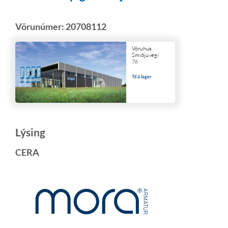
Vörunúmer:
20708112
Vöruhús
Smiðjuvegi
76
Til á lager
Lýsing
CERA