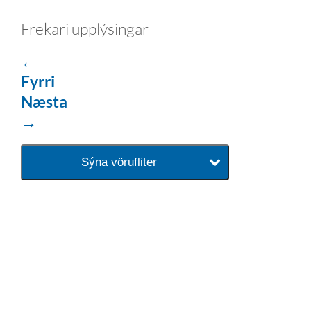
Frekari upplýsingar
←
Fyrri
Næsta
→
Sýna vörufliter
baðaðu þig í gæðunum
Tengi er sérvöruverslun með allt
sem tengist hreinlætis og