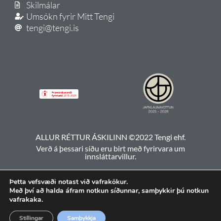
Skilmálar
Umsókn fyrir Mitt Tengi
tengi@tengi.is
ALLUR RÉTTUR ÁSKILINN ©2022 Tengi ehf.
Verð á þessari síðu eru birt með fyrirvara um
innsláttarvillur.
Þetta vefsvæði notast við vafrakökur.
Með því að halda áfram notkun síðunnar, samþykkir þú notkun
vafrakaka.
Stillingar
Samþykkja