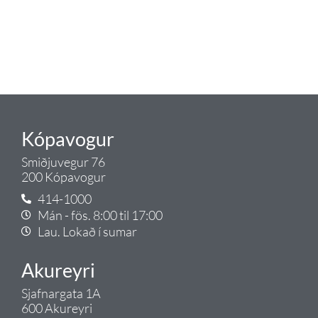
okkar ráðgjöf varðandi allt sem
tengist pípulögnum og
lagnalausnum.
Gæði - Þjónusta - Ábyrgð - það er
Tengi.
Kópavogur
Smiðjuvegur 76
200 Kópavogur
414-1000
Mán - fös. 8:00 til 17:00
Lau. Lokað í sumar
Akureyri
Sjafnargata 1A
600 Akureyri