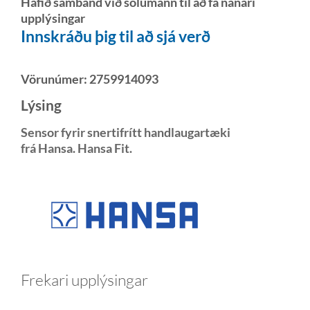
Hafið samband við sölumann til að fá nánari
upplýsingar
Innskráðu þig til að sjá verð
Vörunúmer:
2759914093
Lýsing
Sensor fyrir snertifrítt handlaugartæki
frá Hansa. Hansa Fit.
Frekari upplýsingar