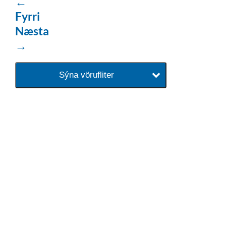
←
Fyrri
Næsta
→
Sýna vörufliter
baðaðu þig í gæðunum
Tengi er sérvöruverslun með allt
sem tengist hreinlætis og
blöndunartækjum fyrir bað og
eldhús. Auk þess að bjóða allt
lagnaefni og fittings í lagnadeild
Tengis. Þar veita sérfræðingar