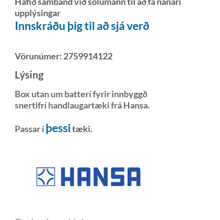
Hafið samband við sölumann til að fá nánari
upplýsingar
Innskráðu þig til að sjá verð
Vörunúmer:
2759914122
Lýsing
Box utan um batterí fyrir innbyggð
snertifrí handlaugartæki frá Hansa.
þessi
Passar í
tæki.