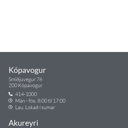
lagnaefni og fittings í lagnadeild
Tengis. Þar veita sérfræðingar
okkar ráðgjöf varðandi allt sem
tengist pípulögnum og
lagnalausnum.
Gæði - Þjónusta - Ábyrgð - það er
Tengi.
Kópavogur
Smiðjuvegur 76
200 Kópavogur
414-1000
Mán - fös. 8:00 til 17:00
Lau. Lokað í sumar
Akureyri