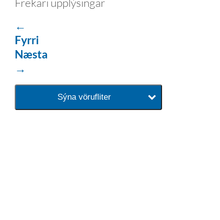
Frekari upplýsingar
←
Fyrri
Næsta
→
Sýna vörufliter
baðaðu þig í gæðunum
Tengi er sérvöruverslun með allt
sem tengist hreinlætis og
blöndunartækjum fyrir bað og
eldhús. Auk þess að bjóða allt