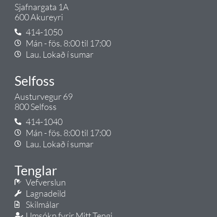
Sjafnargata 1A
600 Akureyri
414-1050
Mán - fös. 8:00 til 17:00
Lau. Lokað í sumar
Selfoss
Austurvegur 69
800 Selfoss
414-1040
Mán - fös. 8:00 til 17:00
Lau. Lokað í sumar
Tenglar
Vefverslun
Lagnadeild
Skilmálar
Umsókn fyrir Mitt Tengi