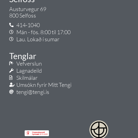
Austurvegur 69
800 Selfoss
414-1040
Mán - fös. 8:00 til 17:00
Lau. Lokað í sumar
Tenglar
Vefverslun
Lagnadeild
Skilmálar
Umsókn fyrir Mitt Tengi
tengi@tengi.is