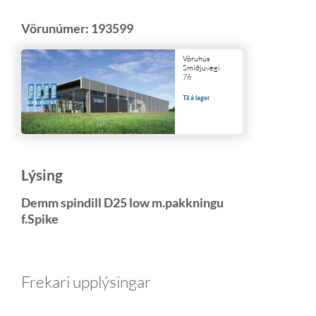
Vörunúmer:
193599
Vöruhús
Smiðjuvegi
76
Til á lager
Lýsing
Demm spindill D25 low m.pakkningu
f.Spike
Frekari upplýsingar