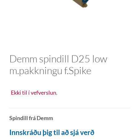
Demm spindill D25 low
m.pakkningu f.Spike
Ekki til í vefverslun.
Spindill frá Demm
Innskráðu þig til að sjá verð