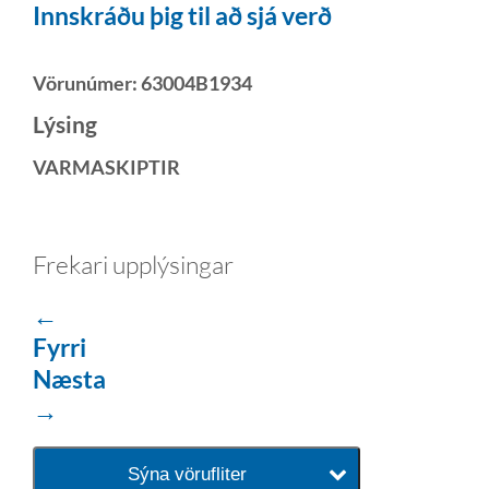
Innskráðu þig til að sjá verð
Vörunúmer:
63004B1934
Lýsing
VARMASKIPTIR
Frekari upplýsingar
←
Fyrri
Næsta
→
Sýna vörufliter