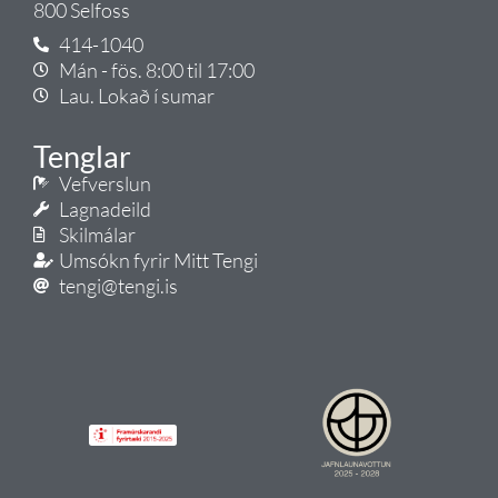
800 Selfoss
414-1040
Mán - fös. 8:00 til 17:00
Lau. Lokað í sumar
Tenglar
Vefverslun
Lagnadeild
Skilmálar
Umsókn fyrir Mitt Tengi
tengi@tengi.is