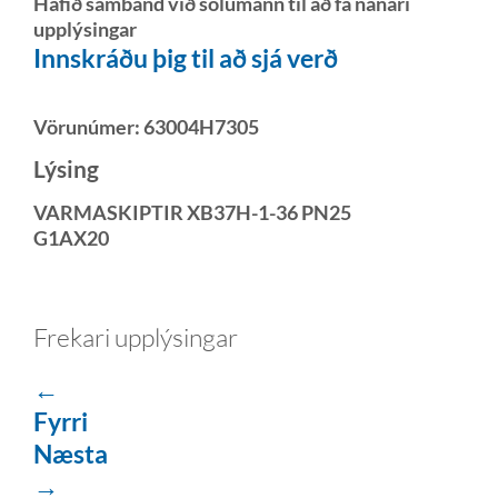
Hafið samband við sölumann til að fá nánari
upplýsingar
Innskráðu þig til að sjá verð
Vörunúmer:
63004H7305
Lýsing
VARMASKIPTIR XB37H-1-36 PN25
G1AX20
Frekari upplýsingar
←
Fyrri
Næsta
→