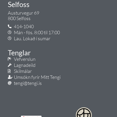
Selfoss
Austurvegur 69
800 Selfoss
414-1040
Mán - fös. 8:00 til 17:00
Lau. Lokað í sumar
Tenglar
Vefverslun
Lagnadeild
Skilmálar
Umsókn fyrir Mitt Tengi
tengi@tengi.is