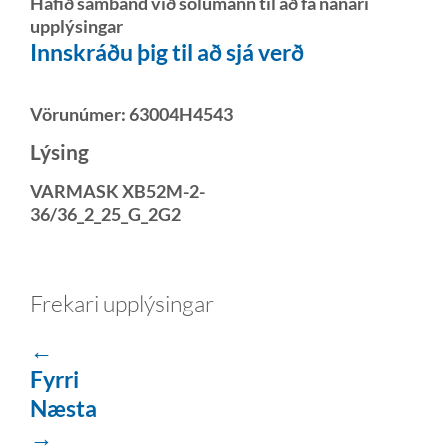
Hafið samband við sölumann til að fá nánari
upplýsingar
Innskráðu þig til að sjá verð
Vörunúmer:
63004H4543
Lýsing
VARMASK XB52M-2-
36/36_2_25_G_2G2
Frekari upplýsingar
←
Fyrri
Næsta
→