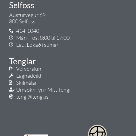
Selfoss
Austurvegur 69
800 Selfoss
414-1040
Mán - fös. 8:00 til 17:00
Lau. Lokað í sumar
Tenglar
Vefverslun
Lagnadeild
Skilmálar
Umsókn fyrir Mitt Tengi
tengi@tengi.is