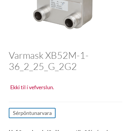
Varmask XB52M-1-
36_2_25_G_2G2
Ekki til í vefverslun.
Sérpöntunarvara