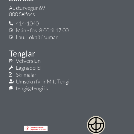
Austurvegur 69
800 Selfoss
414-1040
Mán - fös. 8:00 til 17:00
Lau. Lokað í sumar
Tenglar
Vefverslun
Lagnadeild
Skilmálar
Umsókn fyrir Mitt Tengi
tengi@tengi.is