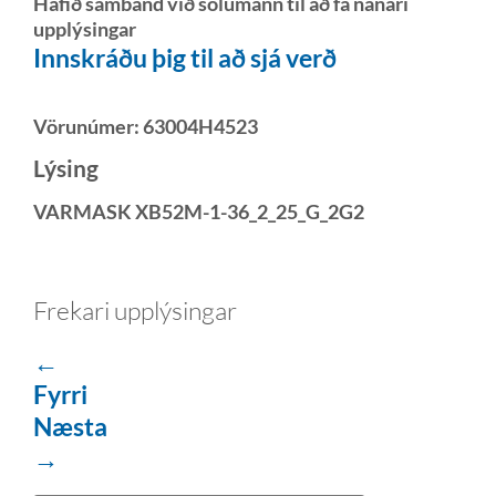
Hafið samband við sölumann til að fá nánari
upplýsingar
Innskráðu þig til að sjá verð
Vörunúmer:
63004H4523
Lýsing
VARMASK XB52M-1-36_2_25_G_2G2
Frekari upplýsingar
←
Fyrri
Næsta
→