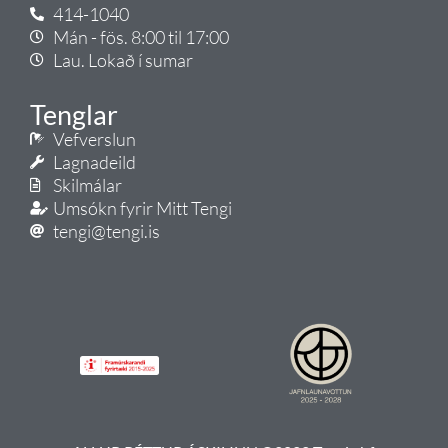
414-1040
Mán - fös. 8:00 til 17:00
Lau. Lokað í sumar
Tenglar
Vefverslun
Lagnadeild
Skilmálar
Umsókn fyrir Mitt Tengi
tengi@tengi.is