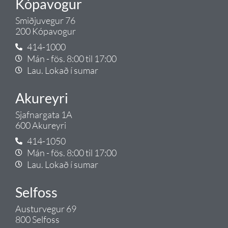
Kópavogur
Smiðjuvegur 76
200 Kópavogur
414-1000
Mán - fös. 8:00 til 17:00
Lau. Lokað í sumar
Akureyri
Sjafnargata 1A
600 Akureyri
414-1050
Mán - fös. 8:00 til 17:00
Lau. Lokað í sumar
Selfoss
Austurvegur 69
800 Selfoss