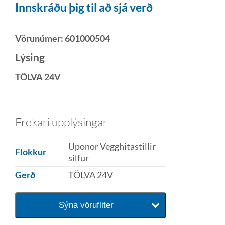
Innskráðu þig til að sjá verð
Vörunúmer:
601000504
Lýsing
TÖLVA 24V
Frekari upplýsingar
Uponor Vegghitastillir
Flokkur
silfur
Gerð
TÖLVA 24V
Sýna vörufliter