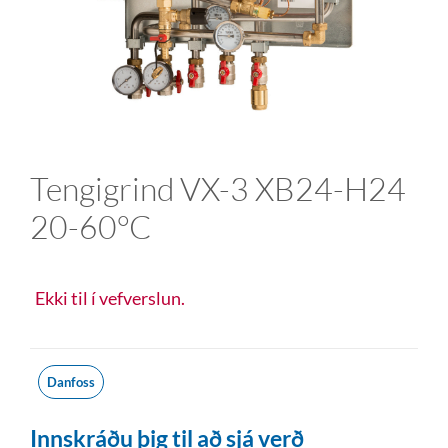
Tengigrind VX-3 XB24-H24
20-60°C
Ekki til í vefverslun.
Danfoss
Innskráðu þig til að sjá verð