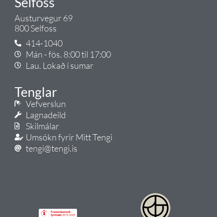
Selfoss
Austurvegur 69
800 Selfoss
414-1040
Mán - fös. 8:00 til 17:00
Lau. Lokað í sumar
Tenglar
Vefverslun
Lagnadeild
Skilmálar
Umsókn fyrir Mitt Tengi
tengi@tengi.is