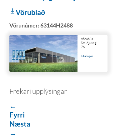
Vörublað
Vörunúmer:
63144H2488
Vöruhús
Smiðjuvegi
76
Til á lager
Frekari upplýsingar
←
Fyrri
Næsta
→