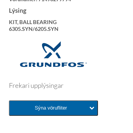
Lýsing
KIT, BALL BEARING
6305.SYN/6205.SYN
Frekari upplýsingar
Sýna vörufliter