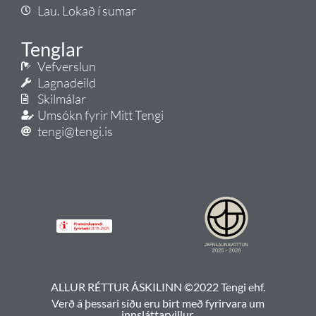
Lau. Lokað í sumar
Tenglar
Vefverslun
Lagnadeild
Skilmálar
Umsókn fyrir Mitt Tengi
tengi@tengi.is
ALLUR RÉTTUR ÁSKILINN ©2022 Tengi ehf.
Verð á þessari síðu eru birt með fyrirvara um
innsláttarvillur.