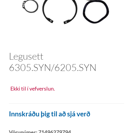
Legusett
6305.SYN/6205.SYN
Ekki til í vefverslun.
Innskráðu þig til að sjá verð
Vörunúmer:
71496279794