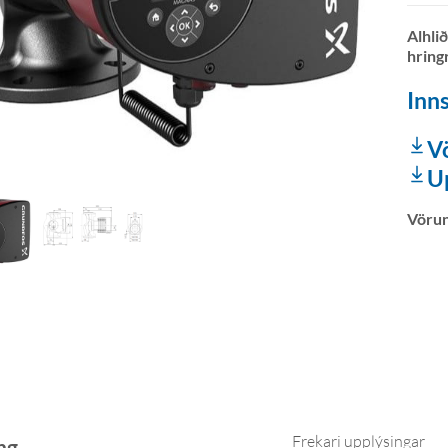
Alhli
hring
Inns
V
U
Vöru
Frekari upplýsingar
ng