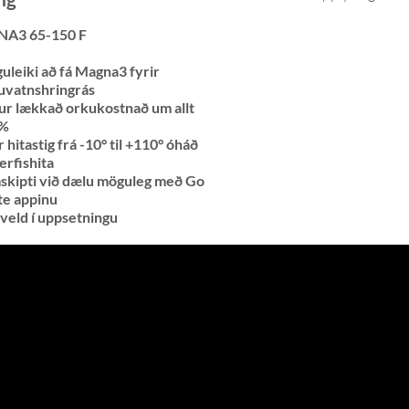
A3 65-150 F
uleiki að fá Magna3 fyrir
uvatnshringrás
ur lækkað orkukostnað um allt
5%
r hitastig frá -10° til +110° óháð
rfishita
skipti við dælu möguleg með Go
e appinu
veld í uppsetningu