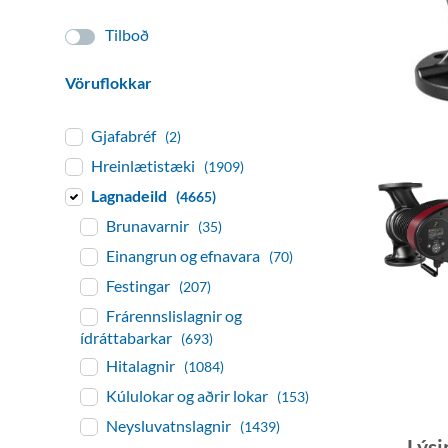
Tilboð
Vöruflokkar
Gjafabréf
(2)
Hreinlætistæki
(1909)
Lagnadeild
(4665)
Brunavarnir
(35)
Einangrun og efnavara
(70)
Festingar
(207)
Frárennslislagnir og
ídráttabarkar
(693)
Hitalagnir
(1084)
Kúlulokar og aðrir lokar
(153)
Neysluvatnslagnir
(1439)
Lýsi