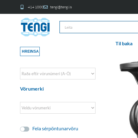
414 1000
tengi@tengi.is
Til baka
HREINSA
Sort Products
Vörumerki
Fela sérpöntunarvöru