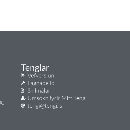
Tenglar
Vefverslun
Lagnadeild
Skilmálar
Umsókn fyrir Mitt Tengi
00
tengi@tengi.is