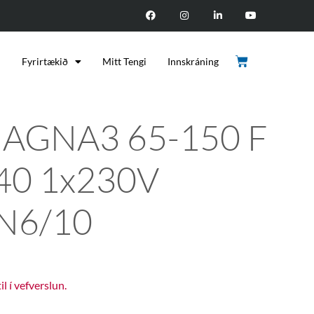
d
Fyrirtækið
Mitt Tengi
Innskráning
AGNA3 65-150 F
40 1x230V
N6/10
til í vefverslun.