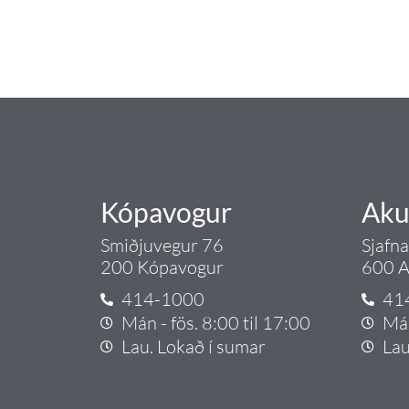
sérfræðingar okkar ráðgjöf varðandi al
Gæði - Þjónusta - Áby
Kópavogur
Aku
Smiðjuvegur 76
Sjafn
200 Kópavogur
600 A
414-1000
41
Mán - fös. 8:00 til 17:00
Mán
Lau. Lokað í sumar
Lau