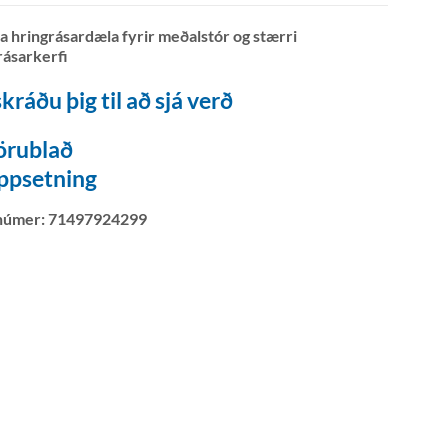
ða hringrásardæla fyrir meðalstór og stærri
rásarkerfi
kráðu þig til að sjá verð
örublað
ppsetning
númer:
71497924299