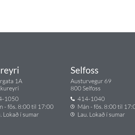
lt sem tengist pípulögnum og lagnalausnum.
rgð - það er Tengi.
reyri
Selfoss
argata 1A
Austurvegur 69
kureyri
800 Selfoss
4-1050
414-1040
 - fös. 8:00 til 17:00
Mán - fös. 8:00 til 17:
. Lokað í sumar
Lau. Lokað í sumar