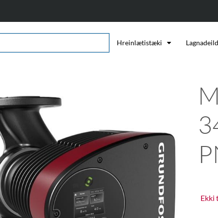
Hreinlætistæki
Lagnadeil
M
3
P
Ekki 