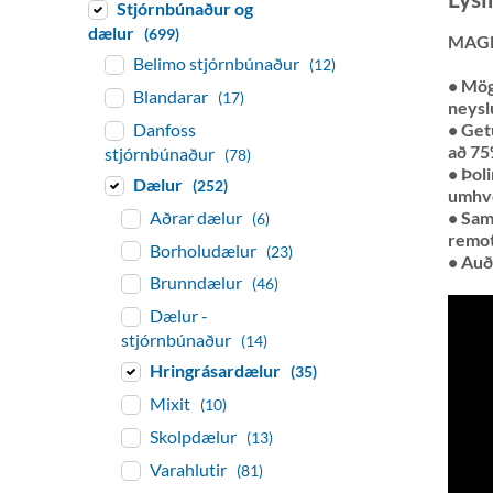
Stjórnbúnaður og
dælur
(699)
MAGN
Belimo stjórnbúnaður
(12)
• Mög
Blandarar
(17)
neysl
Danfoss
• Get
að 7
stjórnbúnaður
(78)
• Þoli
Dælur
(252)
umhve
Aðrar dælur
• Sam
(6)
remot
Borholudælur
(23)
• Auð
Brunndælur
(46)
Dælur -
stjórnbúnaður
(14)
Hringrásardælur
(35)
Mixit
(10)
Skolpdælur
(13)
Varahlutir
(81)