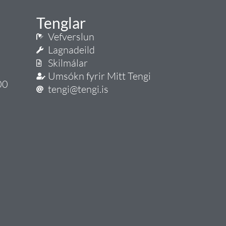
Tenglar
Vefverslun
Lagnadeild
Skilmálar
Umsókn fyrir Mitt Tengi
00
tengi@tengi.is