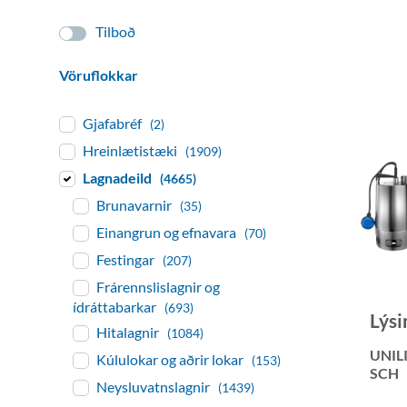
Tilboð
Vöruflokkar
Gjafabréf
(2)
Hreinlætistæki
(1909)
Lagnadeild
(4665)
Brunavarnir
(35)
Einangrun og efnavara
(70)
Festingar
(207)
Frárennslislagnir og
ídráttabarkar
(693)
Lýsi
Hitalagnir
(1084)
UNIL
Kúlulokar og aðrir lokar
(153)
SCH
Neysluvatnslagnir
(1439)