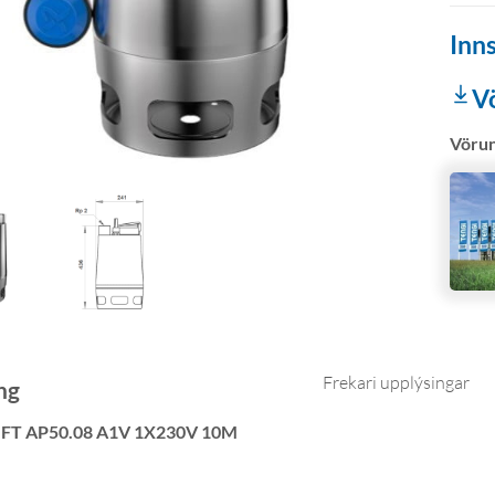
Inns
V
Vöru
Frekari upplýsingar
ng
IFT AP50.08 A1V 1X230V 10M