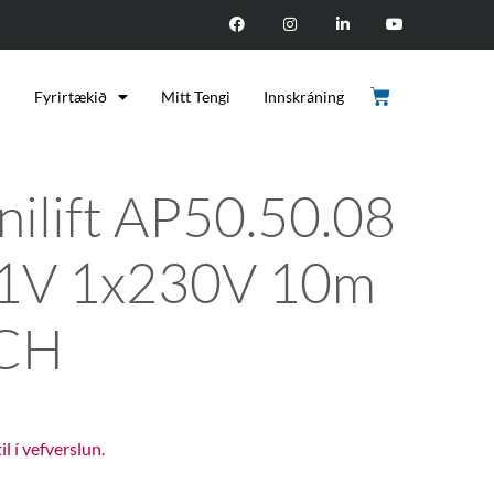
d
Fyrirtækið
Mitt Tengi
Innskráning
nilift AP50.50.08
1V 1x230V 10m
CH
til í vefverslun.