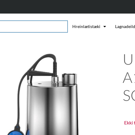
Hreinlætistæki
Lagnadeil
U
A
S
Ekki 