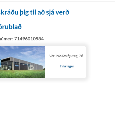
kráðu þig til að sjá verð
örublað
númer:
71496010984
Vöruhús Smiðjuvegi 76
Til á lager