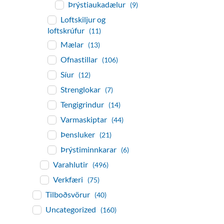
Þrýstiaukadælur
(9)
Loftskiljur og
loftskrúfur
(11)
Mælar
(13)
Ofnastillar
(106)
Síur
(12)
Strenglokar
(7)
Tengigrindur
(14)
Varmaskiptar
(44)
Þensluker
(21)
Þrýstiminnkarar
(6)
Varahlutir
(496)
Verkfæri
(75)
Tilboðsvörur
(40)
Uncategorized
(160)