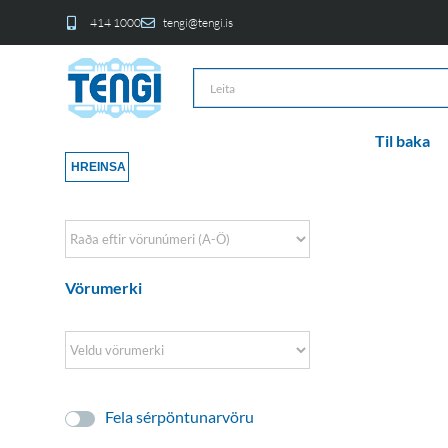
414 1000
tengi@tengi.is
Til baka
HREINSA
Sort Products
Vörumerki
Fela sérpöntunarvöru