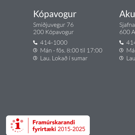
Kópavogur
Aku
Smiðjuvegur 76
Sjafn
200 Kópavogur
600 A
414-1000
41
Mán - fös. 8:00 til 17:00
Mán
Lau. Lokað í sumar
Lau