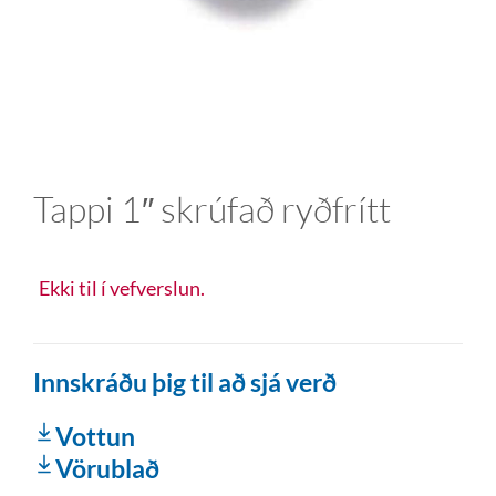
Tappi 1″ skrúfað ryðfrítt
Ekki til í vefverslun.
Innskráðu þig til að sjá verð
Vottun
Vörublað