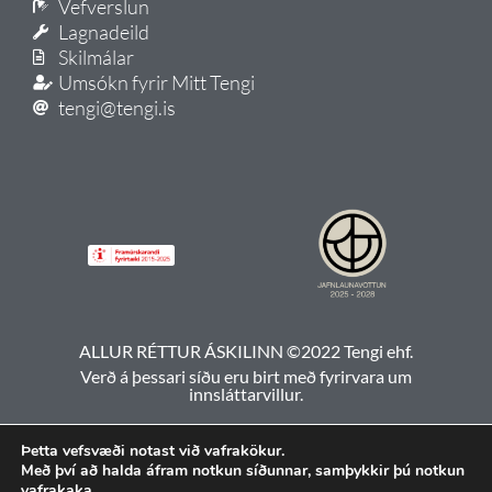
Vefverslun
Lagnadeild
Skilmálar
Umsókn fyrir Mitt Tengi
tengi@tengi.is
ALLUR RÉTTUR ÁSKILINN ©2022 Tengi ehf.
Verð á þessari síðu eru birt með fyrirvara um
innsláttarvillur.
Þetta vefsvæði notast við vafrakökur.
Með því að halda áfram notkun síðunnar, samþykkir þú notkun
vafrakaka.