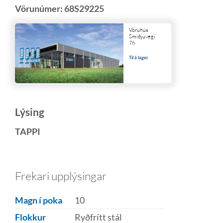
Vörunúmer:
68S29225
Vöruhús
Smiðjuvegi
76
Til á lager
Lýsing
TAPPI
Frekari upplýsingar
Magn í poka
10
Flokkur
Ryðfrítt stál