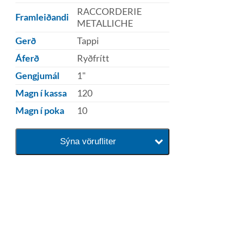
RACCORDERIE
Framleiðandi
METALLICHE
Gerð
Tappi
Áferð
Ryðfrítt
Gengjumál
1"
Magn í kassa
120
Magn í poka
10
Sýna vörufliter
baðaðu þig í gæðunum