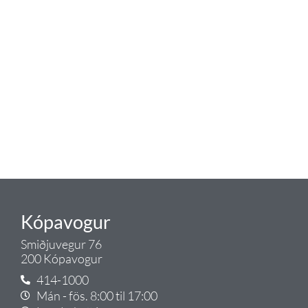
Tengi er sérvöruverslun með allt
sem tengist hreinlætis og
blöndunartækjum fyrir bað og
eldhús. Auk þess að bjóða allt
lagnaefni og fittings í lagnadeild
Tengis. Þar veita sérfræðingar
okkar ráðgjöf varðandi allt sem
tengist pípulögnum og
lagnalausnum.
Gæði - Þjónusta - Ábyrgð - það er
Tengi.
Kópavogur
Smiðjuvegur 76
200 Kópavogur
414-1000
Mán - fös. 8:00 til 17:00