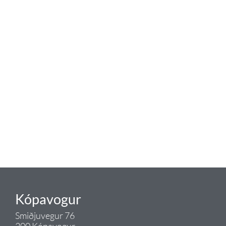
baðaðu þig í gæðunum
Tengi er sérvöruverslun með allt
sem tengist hreinlætis og
blöndunartækjum fyrir bað og
eldhús. Auk þess að bjóða allt
lagnaefni og fittings í lagnadeild
Tengis. Þar veita sérfræðingar
okkar ráðgjöf varðandi allt sem
tengist pípulögnum og
lagnalausnum.
Gæði - Þjónusta - Ábyrgð - það er
Tengi.
Kópavogur
Smiðjuvegur 76
200 Kópavogur