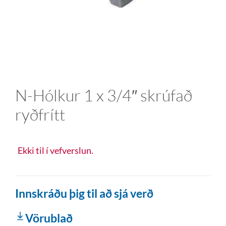
N-Hólkur 1 x 3/4″ skrúfað
ryðfrítt
Ekki til í vefverslun.
Innskráðu þig til að sjá verð
Vörublað