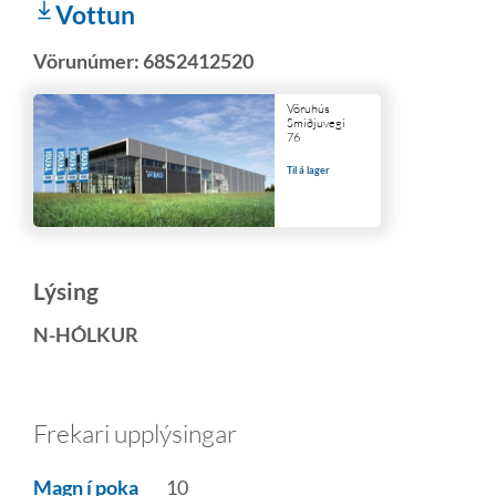
Vottun
Vörunúmer:
68S2412520
Vöruhús
Smiðjuvegi
76
Til á lager
Lýsing
N-HÓLKUR
Frekari upplýsingar
Magn í poka
10