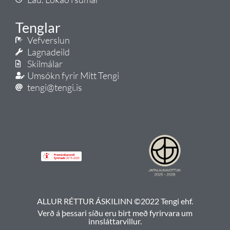
Tenglar
Vefverslun
Lagnadeild
Skilmálar
Umsókn fyrir Mitt Tengi
tengi@tengi.is
ALLUR RÉTTUR ÁSKILINN ©2022 Tengi ehf.
Verð á þessari síðu eru birt með fyrirvara um
innsláttarvillur.