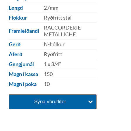
Lengd
27mm
Flokkur
Ryðfrítt stál
RACCORDERIE
Framleiðandi
METALLICHE
Gerð
N-hólkur
Áferð
Ryðfrítt
Gengjumál
1 x 3/4"
Magn í kassa
150
Magn í poka
10
Sýna vörufliter