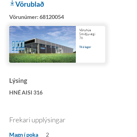
Vörublað
Vörunúmer:
68120054
Vöruhús
Smiðjuvegi
76
Til á lager
Lýsing
HNÉ AISI 316
Frekari upplýsingar
Magn í poka
2