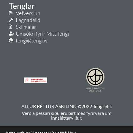
Tenglar
Vefverslun
Lagnadeild
Skilmálar
Umsókn fyrir Mitt Tengi
tengi@tengi.is
ALLUR RÉTTUR ÁSKILINN ©2022 Tengi ehf.
Verð á þessari síðu eru birt með fyrirvara um
innsláttarvillur.