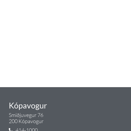
Tengi er sérvöruverslun með allt
sem tengist hreinlætis og
blöndunartækjum fyrir bað og
eldhús. Auk þess að bjóða allt
lagnaefni og fittings í lagnadeild
Tengis. Þar veita sérfræðingar
okkar ráðgjöf varðandi allt sem
tengist pípulögnum og
lagnalausnum.
Gæði - Þjónusta - Ábyrgð - það er
Tengi.
Kópavogur
Smiðjuvegur 76
200 Kópavogur
414-1000