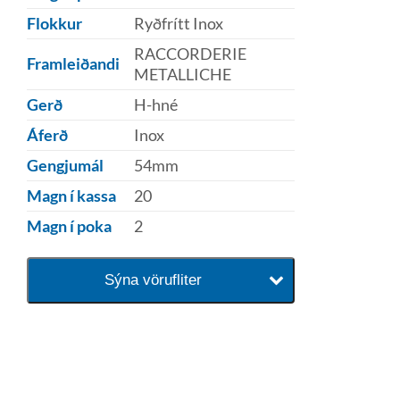
Flokkur
Ryðfrítt Inox
RACCORDERIE
Framleiðandi
METALLICHE
Gerð
H-hné
Áferð
Inox
Gengjumál
54mm
Magn í kassa
20
Magn í poka
2
Sýna vörufliter
baðaðu þig í gæðunum