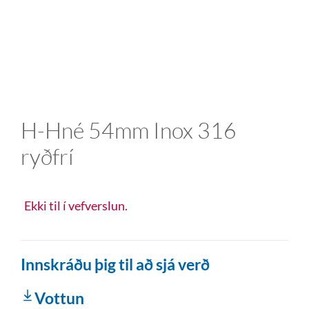
H-Hné 54mm Inox 316
ryðfrí
Ekki til í vefverslun.
Innskráðu þig til að sjá verð
Vottun