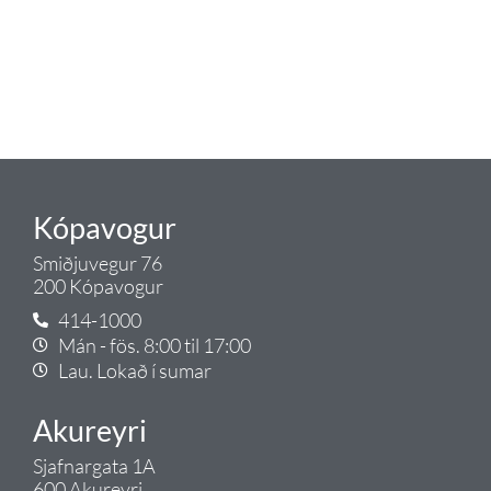
okkar ráðgjöf varðandi allt sem
tengist pípulögnum og
lagnalausnum.
Gæði - Þjónusta - Ábyrgð - það er
Tengi.
Kópavogur
Smiðjuvegur 76
200 Kópavogur
414-1000
Mán - fös. 8:00 til 17:00
Lau. Lokað í sumar
Akureyri
Sjafnargata 1A
600 Akureyri