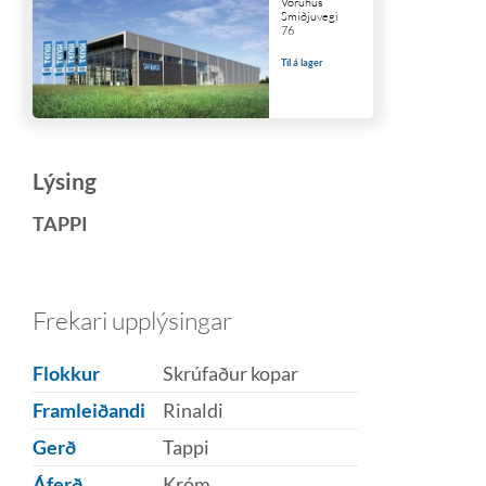
Vöruhús
Smiðjuvegi
76
Til á lager
Lýsing
TAPPI
Frekari upplýsingar
Flokkur
Skrúfaður kopar
Framleiðandi
Rinaldi
Gerð
Tappi
Áferð
Króm