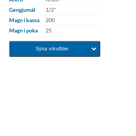
Gengjumál
1/2"
Magn í kassa
200
Magn í poka
25
Sýna vörufliter
baðaðu þig í gæðunum
Tengi er sérvöruverslun með allt
sem tengist hreinlætis og
blöndunartækjum fyrir bað og
eldhús. Auk þess að bjóða allt
lagnaefni og fittings í lagnadeild
Tengis. Þar veita sérfræðingar