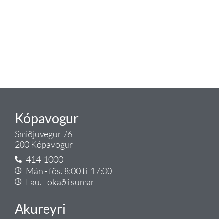
lagnaefni og fittings í lagnadeild
Tengis. Þar veita sérfræðingar
okkar ráðgjöf varðandi allt sem
tengist pípulögnum og
lagnalausnum.
Gæði - Þjónusta - Ábyrgð - það er
Tengi.
Kópavogur
Smiðjuvegur 76
200 Kópavogur
414-1000
Mán - fös. 8:00 til 17:00
Lau. Lokað í sumar
Akureyri