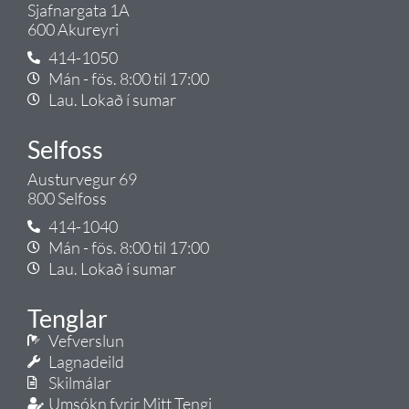
Sjafnargata 1A
600 Akureyri
414-1050
Mán - fös. 8:00 til 17:00
Lau. Lokað í sumar
Selfoss
Austurvegur 69
800 Selfoss
414-1040
Mán - fös. 8:00 til 17:00
Lau. Lokað í sumar
Tenglar
Vefverslun
Lagnadeild
Skilmálar
Umsókn fyrir Mitt Tengi