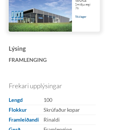
Vöruhús
Smiðjuvegi
76
Til á lager
Lýsing
FRAMLENGING
Frekari upplýsingar
Lengd
100
Flokkur
Skrúfaður kopar
Framleiðandi
Rinaldi
Gerð
Framlenging