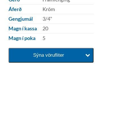
Áferð
Króm
Gengjumál
3/4"
Magn í kassa
20
Magn í poka
5
Sýna vörufliter
baðaðu þig í gæðunum
Tengi er sérvöruverslun með allt
sem tengist hreinlætis og
blöndunartækjum fyrir bað og
eldhús. Auk þess að bjóða allt