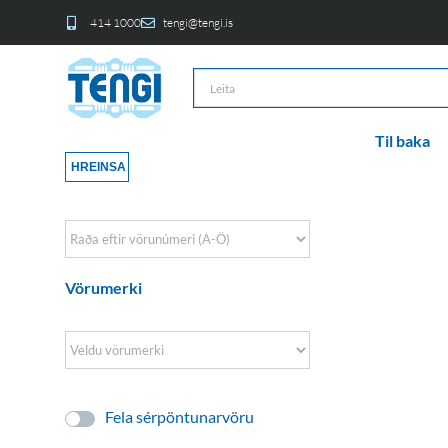
414 1000
tengi@tengi.is
Til baka
HREINSA
Sort Products
Vörumerki
Fela sérpöntunarvöru