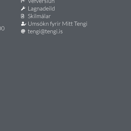
Vefverslun
Lagnadeild
Skilmálar
Umsókn fyrir Mitt Tengi
00
tengi@tengi.is