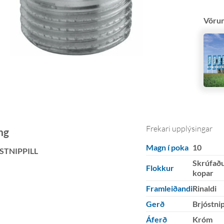
Vöru
Frekari upplýsingar
ng
Magn í poka
10
STNIPPILL
Skrúfað
Flokkur
kopar
Framleiðandi
Rinaldi
Gerð
Brjóstnip
Áferð
Króm