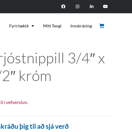
d
Fyrirtækið
Mitt Tengi
Innskráning
jóstnippill 3/4″ x
/2″ króm
til í vefverslun.
kráðu þig til að sjá verð