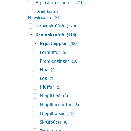
Álplast pressuefni
(301)
Dreifikistur f.
Neysluvatn
(21)
Kopar skrúfað
(278)
Króm skrúfað
(114)
Brjóstnipplar
(13)
Formúffur
(6)
Framlengingar
(30)
Hné
(4)
Lok
(1)
Múffur
(5)
Nippil hné
(6)
Nippilformúffur
(8)
Nippilhólkar
(12)
Skrúfbútar
(8)
Tappar
(9)