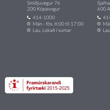
Smiðjuvegur 76
Sjafn
200 Kópavogur
600 A
414-1000
41
Mán - fös. 8:00 til 17:00
Mán
Lau. Lokað í sumar
Lau