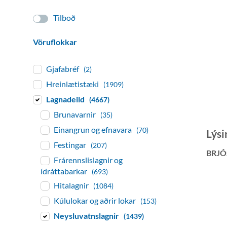
Tilboð
Vöruflokkar
Gjafabréf
(2)
Hreinlætistæki
(1909)
Lagnadeild
(4667)
Brunavarnir
(35)
Einangrun og efnavara
(70)
Lýsi
Festingar
(207)
BRJÓ
Frárennslislagnir og
ídráttabarkar
(693)
Hitalagnir
(1084)
Kúlulokar og aðrir lokar
(153)
Neysluvatnslagnir
(1439)