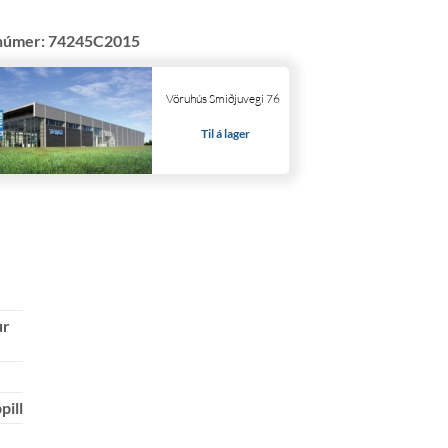
númer:
74245C2015
Vöruhús Smiðjuvegi 76
Til á lager
ur
pill