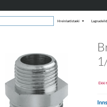
Hreinlætistæki
Lagnadeil
Br
1
Ekki 
Inns