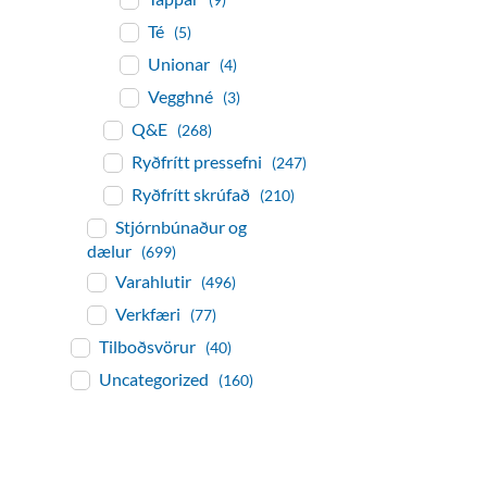
Té
(5)
Unionar
(4)
Vegghné
(3)
Q&E
(268)
Ryðfrítt pressefni
(247)
Ryðfrítt skrúfað
(210)
Stjórnbúnaður og
dælur
(699)
Varahlutir
(496)
Verkfæri
(77)
Tilboðsvörur
(40)
Uncategorized
(160)