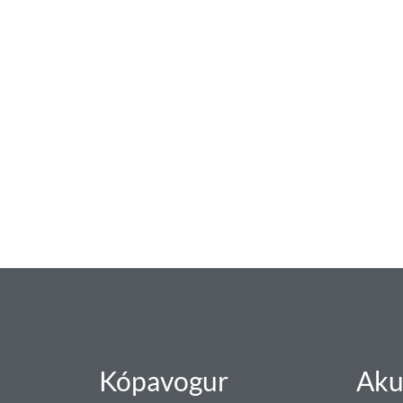
baðaðu þig í gæðu
Tengi er sérvöruverslun með allt sem te
og eldhús. Auk þess að bjóða allt lagnaefn
sérfræðingar okkar ráðgjöf varðandi al
Gæði - Þjónusta - Áby
Kópavogur
Aku