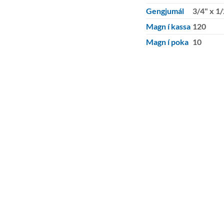
Gengjumál
3/4" x 1
Magn í kassa
120
Magn í poka
10