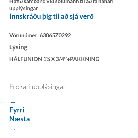
Hafið samband við sölumann til að fá nánari
upplýsingar
Innskráðu þig til að sjá verð
Vörunúmer:
63065Z0292
Lýsing
HÁLFUNION 1¼ X 3/4″+PAKKNING
Frekari upplýsingar
←
Fyrri
Næsta
→