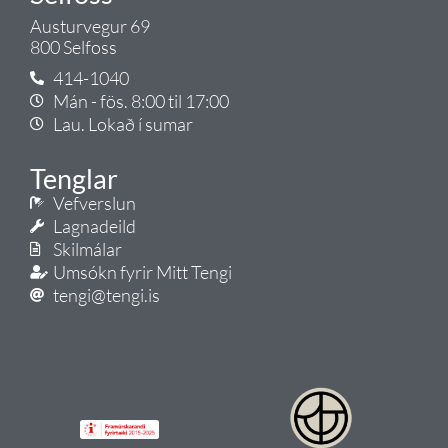
Austurvegur 69
800 Selfoss
414-1040
Mán - fös. 8:00 til 17:00
Lau. Lokað í sumar
Tenglar
Vefverslun
Lagnadeild
Skilmálar
Umsókn fyrir Mitt Tengi
tengi@tengi.is