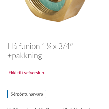
Hálfunion 1¼ x 3/4″
+pakkning
Ekki til í vefverslun.
Sérpöntunarvara