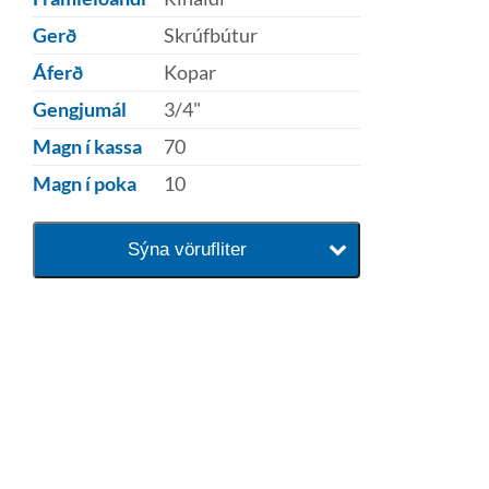
Gerð
Skrúfbútur
Áferð
Kopar
Gengjumál
3/4"
Magn í kassa
70
Magn í poka
10
Sýna vörufliter
baðaðu þig í gæðunum
Tengi er sérvöruverslun með allt
sem tengist hreinlætis og
blöndunartækjum fyrir bað og