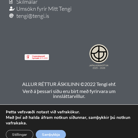
Skilmálar
Umsókn fyrir Mitt Tengi
tengi@tengi.is
ALLUR RÉTTUR ÁSKILINN ©2022 Tengi ehf.
Verð á þessari síðu eru birt með fyrirvara um
innsláttarvillur.
Þetta vefsvæði notast við vafrakökur.
Með því að halda áfram notkun síðunnar, samþykkir þú notkun
vafrakaka.
Stillingar
Samþykkja