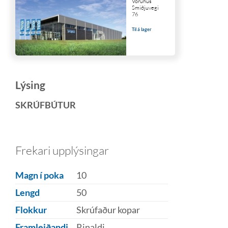
Vöruhús
Smiðjuvegi
76
Til á lager
Lýsing
SKRÚFBÚTUR
Frekari upplýsingar
Magn í poka
10
Lengd
50
Flokkur
Skrúfaður kopar
Framleiðandi
Rinaldi