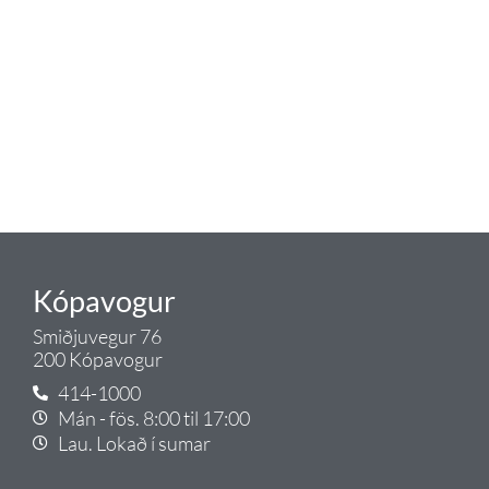
eldhús. Auk þess að bjóða allt
lagnaefni og fittings í lagnadeild
Tengis. Þar veita sérfræðingar
okkar ráðgjöf varðandi allt sem
tengist pípulögnum og
lagnalausnum.
Gæði - Þjónusta - Ábyrgð - það er
Tengi.
Kópavogur
Smiðjuvegur 76
200 Kópavogur
414-1000
Mán - fös. 8:00 til 17:00
Lau. Lokað í sumar