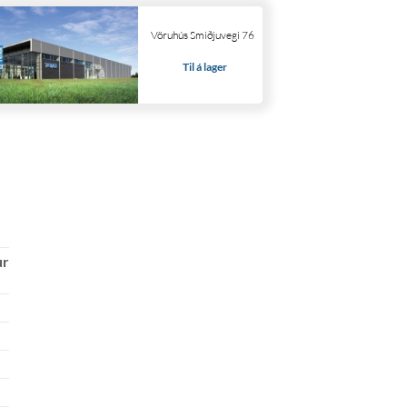
Vöruhús Smiðjuvegi 76
Til á lager
ur