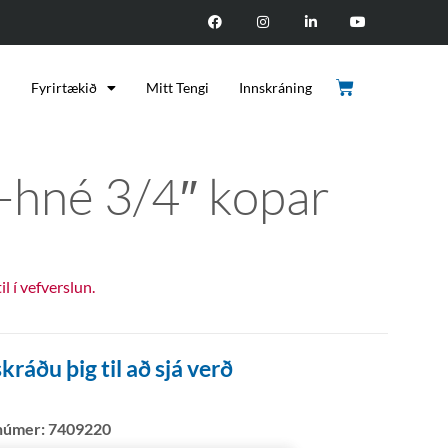
d
Fyrirtækið
Mitt Tengi
Innskráning
-hné 3/4″ kopar
til í vefverslun.
kráðu þig til að sjá verð
númer:
7409220