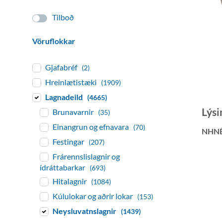
Tilboð
Vöruflokkar
Gjafabréf
(2)
Hreinlætistæki
(1909)
Lagnadeild
(4665)
Lýsi
Brunavarnir
(35)
Einangrun og efnavara
(70)
NHN
Festingar
(207)
Frárennslislagnir og
ídráttabarkar
(693)
Hitalagnir
(1084)
Kúlulokar og aðrir lokar
(153)
Neysluvatnslagnir
(1439)