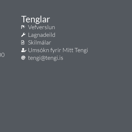
Tenglar
Vefverslun
Lagnadeild
Skilmálar
Umsókn fyrir Mitt Tengi
00
tengi@tengi.is