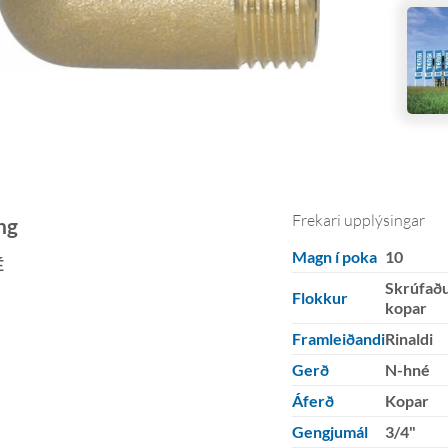
Frekari upplýsingar
ng
Magn í poka
10
É
Skrúfað
Flokkur
kopar
Framleiðandi
Rinaldi
Gerð
N-hné
Áferð
Kopar
Gengjumál
3/4"