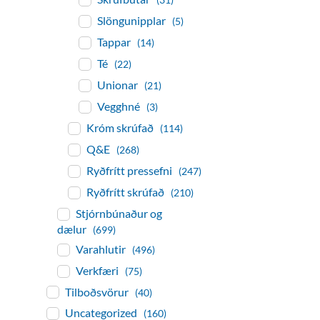
Slöngunipplar
(5)
Tappar
(14)
Té
(22)
Unionar
(21)
Vegghné
(3)
Króm skrúfað
(114)
Q&E
(268)
Ryðfrítt pressefni
(247)
Ryðfrítt skrúfað
(210)
Stjórnbúnaður og
dælur
(699)
Varahlutir
(496)
Verkfæri
(75)
Tilboðsvörur
(40)
Uncategorized
(160)