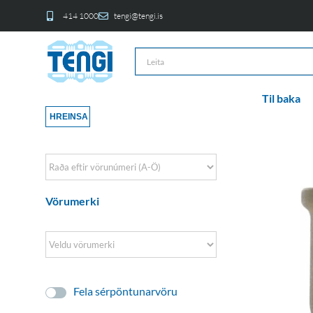
414 1000
tengi@tengi.is
Til baka
HREINSA
Sort Products
Vörumerki
Fela sérpöntunarvöru