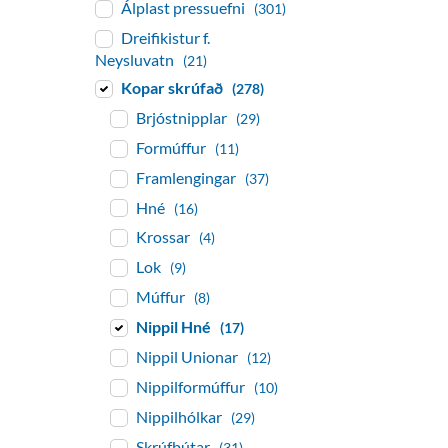
Álplast pressuefni
(301)
Dreifikistur f.
Neysluvatn
(21)
Kopar skrúfað
(278)
Brjóstnipplar
(29)
Formúffur
(11)
Framlengingar
(37)
Hné
(16)
Krossar
(4)
Lok
(9)
Múffur
(8)
Nippil Hné
(17)
Nippil Unionar
(12)
Nippilformúffur
(10)
Nippilhólkar
(29)
Skrúfbútar
(31)