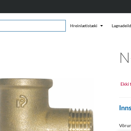
Hreinlætistæki
Lagnadeil
N
Ekki 
Inns
Vöru