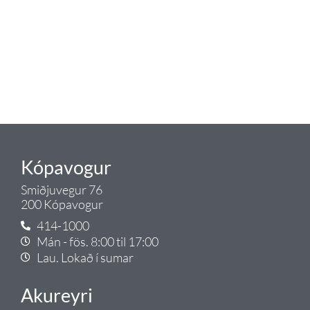
lagnaefni og fittings í lagnadeild
Tengis. Þar veita sérfræðingar
okkar ráðgjöf varðandi allt sem
tengist pípulögnum og
lagnalausnum.
Gæði - Þjónusta - Ábyrgð - það er
Tengi.
Kópavogur
Smiðjuvegur 76
200 Kópavogur
414-1000
Mán - fös. 8:00 til 17:00
Lau. Lokað í sumar
Akureyri