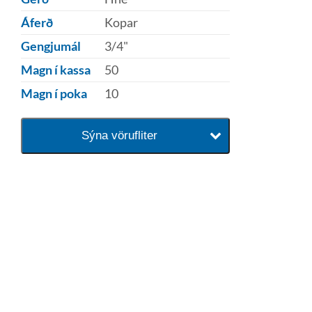
Áferð
Kopar
Gengjumál
3/4"
Magn í kassa
50
Magn í poka
10
Sýna vörufliter
baðaðu þig í gæðunum
Tengi er sérvöruverslun með allt
sem tengist hreinlætis og
blöndunartækjum fyrir bað og
eldhús. Auk þess að bjóða allt