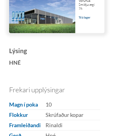
Vöruhús
Smiðjuvegi
76
Til á lager
Lýsing
HNÉ
Frekari upplýsingar
Magn í poka
10
Flokkur
Skrúfaður kopar
Framleiðandi
Rinaldi
Gerð
Hné