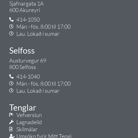
Sjafnargata 1A
600 Akureyri
414-1050
Mán - fös. 8:00 til 17:00
Lau. Lokað í sumar
Selfoss
Austurvegur 69
800 Selfoss
414-1040
Mán - fös. 8:00 til 17:00
Lau. Lokað í sumar
Tenglar
Vefverslun
Lagnadeild
Skilmálar
Umsókn fyrir Mitt Tengi