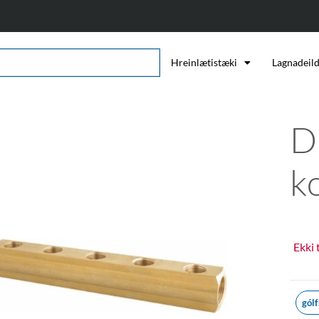
Hreinlætistæki
Lagnadeil
D
k
Ekki 
gólf