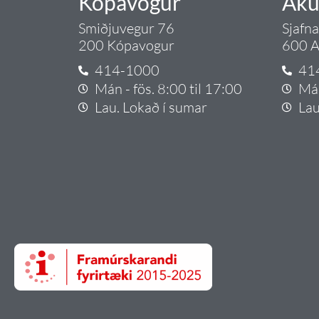
Kópavogur
Aku
Smiðjuvegur 76
Sjafn
200 Kópavogur
600 A
414-1000
41
Mán - fös. 8:00 til 17:00
Mán
Lau. Lokað í sumar
Lau