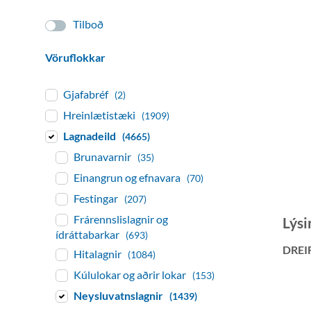
Tilboð
Vöruflokkar
Gjafabréf
(2)
Hreinlætistæki
(1909)
Lagnadeild
(4665)
Brunavarnir
(35)
Einangrun og efnavara
(70)
Festingar
(207)
Frárennslislagnir og
Lýsi
ídráttabarkar
(693)
DREI
Hitalagnir
(1084)
Kúlulokar og aðrir lokar
(153)
Neysluvatnslagnir
(1439)