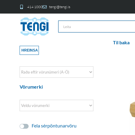
414 1000
tengi@tengi.is
Til baka
HREINSA
Sort Products
Vörumerki
Fela sérpöntunarvöru