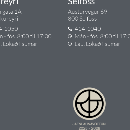
reyri
Selfoss
argata 1A
Austurvegur 69
kureyri
800 Selfoss
4-1050
414-1040
 - fös. 8:00 til 17:00
Mán - fös. 8:00 til 17:
. Lokað í sumar
Lau. Lokað í sumar