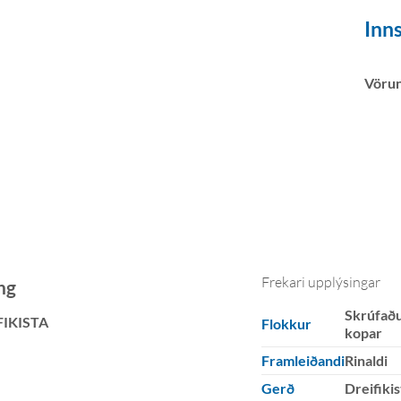
Inns
Vöru
Frekari upplýsingar
ng
Skrúfað
FIKISTA
Flokkur
kopar
Framleiðandi
Rinaldi
Gerð
Dreifikis