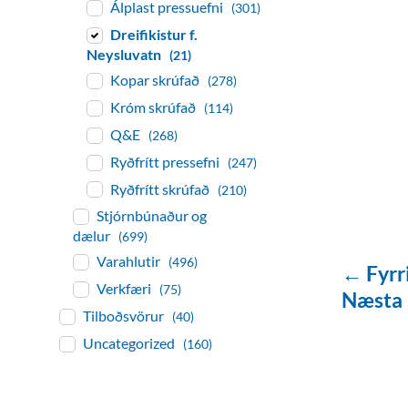
Álplast pressuefni
(301)
Dreifikistur f.
Neysluvatn
(21)
Kopar skrúfað
(278)
Króm skrúfað
(114)
Q&E
(268)
Ryðfrítt pressefni
(247)
Ryðfrítt skrúfað
(210)
Stjórnbúnaður og
dælur
(699)
Varahlutir
(496)
← Fyrr
Verkfæri
(75)
Næsta
Tilboðsvörur
(40)
Uncategorized
(160)