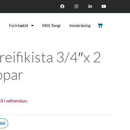
d
Fyrirtækið
Mitt Tengi
Innskráning
reifikista 3/4″x 2
opar
til í vefverslun.
hiti