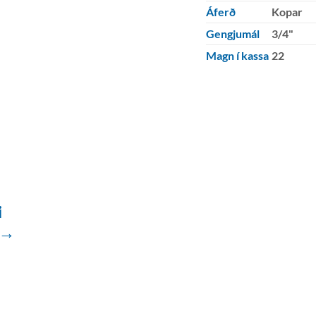
Áferð
Kopar
Gengjumál
3/4"
Magn í kassa
22
i
 →