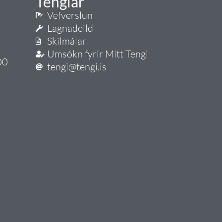
Tenglar
Vefverslun
Lagnadeild
Skilmálar
Umsókn fyrir Mitt Tengi
00
tengi@tengi.is