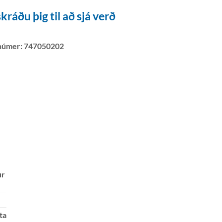
kráðu þig til að sjá verð
númer:
747050202
ur
ta