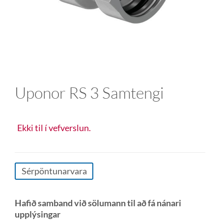
Uponor RS 3 Samtengi
Ekki til í vefverslun.
Sérpöntunarvara
Hafið samband við sölumann til að fá nánari
upplýsingar