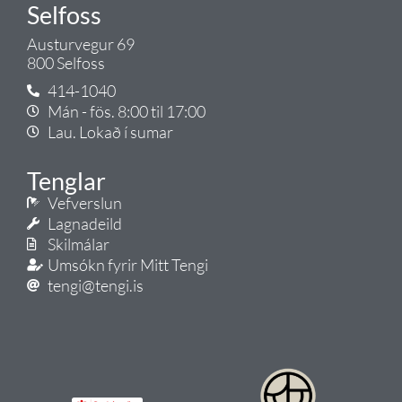
Selfoss
Austurvegur 69
800 Selfoss
414-1040
Mán - fös. 8:00 til 17:00
Lau. Lokað í sumar
Tenglar
Vefverslun
Lagnadeild
Skilmálar
Umsókn fyrir Mitt Tengi
tengi@tengi.is