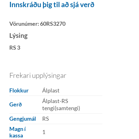
Innskráðu þig til að sjá verð
Vörunúmer:
60RS3270
Lýsing
RS 3
Frekari upplýsingar
Flokkur
Álplast
Álplast-RS
Gerð
tengi(samtengi)
Gengjumál
RS
Magn í
1
kassa