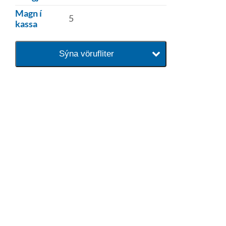
Magn í
5
kassa
Sýna vörufliter
baðaðu þig í gæðunum
Tengi er sérvöruverslun með allt
sem tengist hreinlætis og
blöndunartækjum fyrir bað og
eldhús. Auk þess að bjóða allt
lagnaefni og fittings í lagnadeild
Tengis. Þar veita sérfræðingar
okkar ráðgjöf varðandi allt sem
tengist pípulögnum og