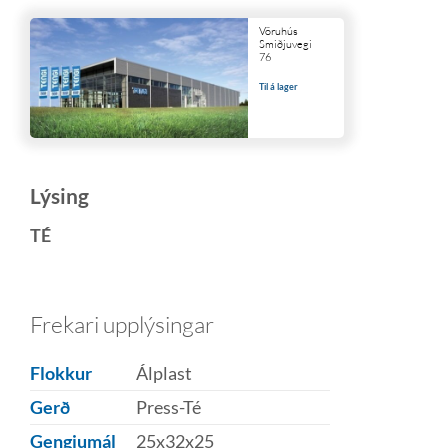
Vöruhús
Smiðjuvegi
76
Til á lager
Lýsing
TÉ
Frekari upplýsingar
Flokkur
Álplast
Gerð
Press-Té
Gengjumál
25x32x25