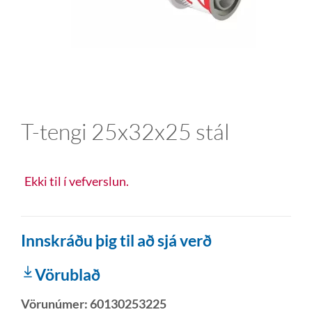
T-tengi 25x32x25 stál
Ekki til í vefverslun.
Innskráðu þig til að sjá verð
Vörublað
Vörunúmer:
60130253225