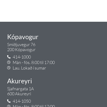
lagnalausnum.
Gæði - Þjónusta - Ábyrgð - það er
Tengi.
Kópavogur
Smiðjuvegur 76
200 Kópavogur
414-1000
Mán - fös. 8:00 til 17:00
Lau. Lokað í sumar
Akureyri
Sjafnargata 1A
600 Akureyri
414-1050
Mán - fös. 8:00 til 17:00