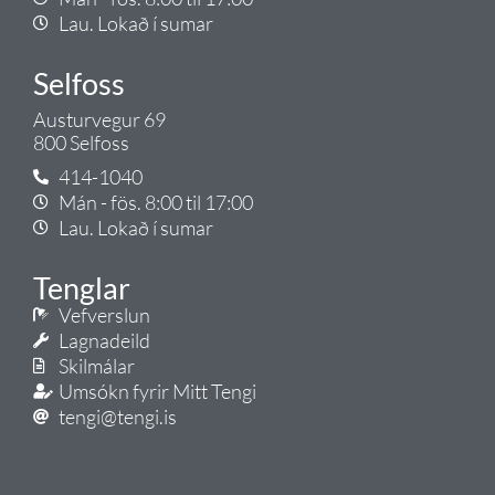
Lau. Lokað í sumar
Selfoss
Austurvegur 69
800 Selfoss
414-1040
Mán - fös. 8:00 til 17:00
Lau. Lokað í sumar
Tenglar
Vefverslun
Lagnadeild
Skilmálar
Umsókn fyrir Mitt Tengi
tengi@tengi.is