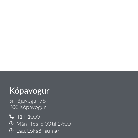
blöndunartækjum fyrir bað og
eldhús. Auk þess að bjóða allt
lagnaefni og fittings í lagnadeild
Tengis. Þar veita sérfræðingar
okkar ráðgjöf varðandi allt sem
tengist pípulögnum og
lagnalausnum.
Gæði - Þjónusta - Ábyrgð - það er
Tengi.
Kópavogur
Smiðjuvegur 76
200 Kópavogur
414-1000
Mán - fös. 8:00 til 17:00
Lau. Lokað í sumar