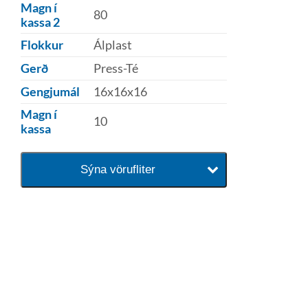
Magn í
80
kassa 2
Flokkur
Álplast
Gerð
Press-Té
Gengjumál
16x16x16
Magn í
10
kassa
Sýna vörufliter
baðaðu þig í gæðunum
Tengi er sérvöruverslun með allt
sem tengist hreinlætis og