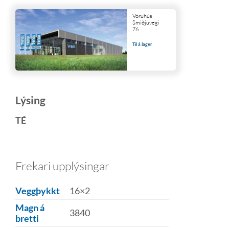
Vöruhús
Smiðjuvegi
76
Til á lager
Lýsing
TÉ
Frekari upplýsingar
Veggþykkt
16×2
Magn á
3840
bretti