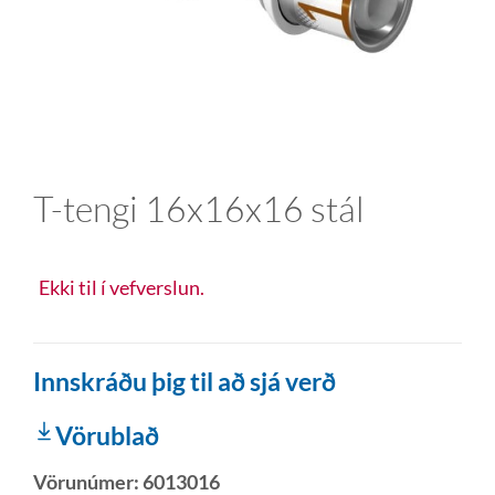
T-tengi 16x16x16 stál
Ekki til í vefverslun.
Innskráðu þig til að sjá verð
Vörublað
Vörunúmer:
6013016