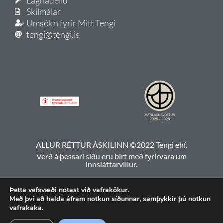
Skilmálar
Umsókn fyrir Mitt Tengi
tengi@tengi.is
ALLUR RÉTTUR ÁSKILINN ©2022 Tengi ehf.
Verð á þessari síðu eru birt með fyrirvara um
innsláttarvillur.
Þetta vefsvæði notast við vafrakökur.
Með því að halda áfram notkun síðunnar, samþykkir þú notkun
vafrakaka.