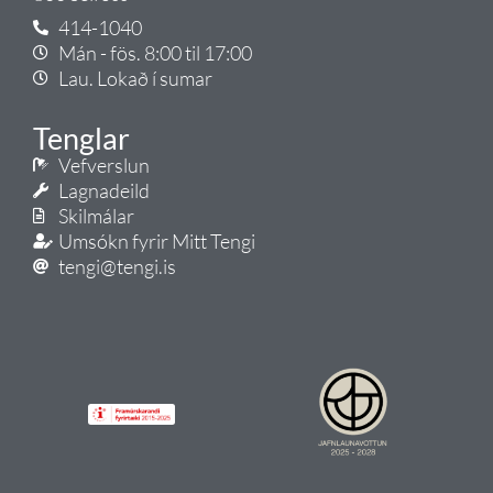
414-1040
Mán - fös. 8:00 til 17:00
Lau. Lokað í sumar
Tenglar
Vefverslun
Lagnadeild
Skilmálar
Umsókn fyrir Mitt Tengi
tengi@tengi.is