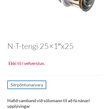
N-T-tengi 25×1″x25
Ekki til í vefverslun.
Sérpöntunarvara
Hafið samband við sölumann til að fá nánari
upplýsingar