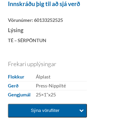
Innskráðu þig til að sjá verð
Vörunúmer:
60133252525
Lýsing
TÉ – SÉRPÖNTUN
Frekari upplýsingar
Flokkur
Álplast
Gerð
Press-Nippilté
Gengjumál
25×1"x25
Sýna vörufliter