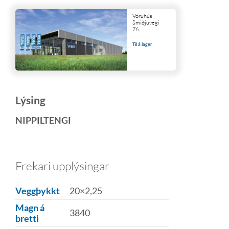
Vöruhús
Smiðjuvegi
76
Til á lager
Lýsing
NIPPILTENGI
Frekari upplýsingar
Veggþykkt
20×2,25
Magn á
3840
bretti