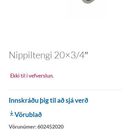
Nippiltengi 20×3/4″
Ekki til í vefverslun.
Innskráðu þig til að sjá verð
Vörublað
Vörunúmer:
602452020