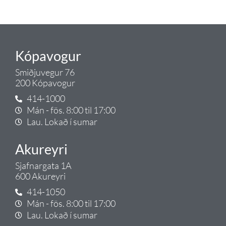
Gæði - Þjónusta - Ábyrgð - það er
Tengi.
Kópavogur
Smiðjuvegur 76
200 Kópavogur
414-1000
Mán - fös. 8:00 til 17:00
Lau. Lokað í sumar
Akureyri
Sjafnargata 1A
600 Akureyri
414-1050
Mán - fös. 8:00 til 17:00
Lau. Lokað í sumar