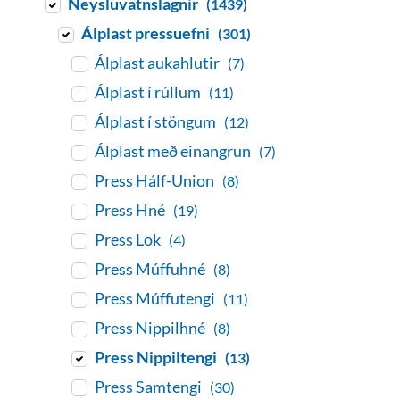
Neysluvatnslagnir
(1439)
Álplast pressuefni
(301)
Álplast aukahlutir
(7)
Álplast í rúllum
(11)
Álplast í stöngum
(12)
Álplast með einangrun
(7)
Press Hálf-Union
(8)
Press Hné
(19)
Press Lok
(4)
Press Múffuhné
(8)
Press Múffutengi
(11)
Press Nippilhné
(8)
Press Nippiltengi
(13)
Press Samtengi
(30)