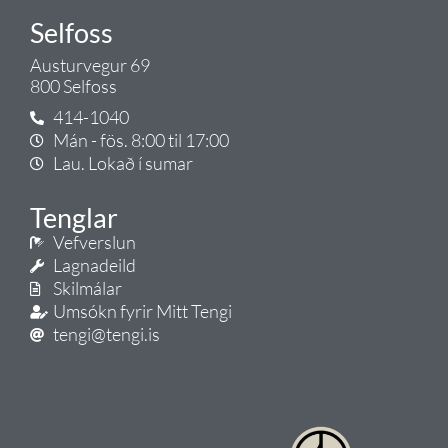
Selfoss
Austurvegur 69
800 Selfoss
414-1040
Mán - fös. 8:00 til 17:00
Lau. Lokað í sumar
Tenglar
Vefverslun
Lagnadeild
Skilmálar
Umsókn fyrir Mitt Tengi
tengi@tengi.is