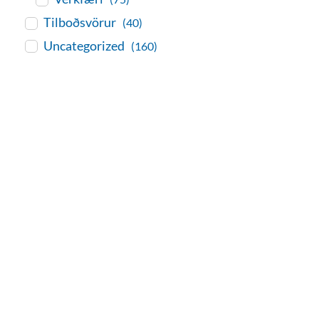
Tilboðsvörur
(40)
Uncategorized
(160)
baðaðu þig í gæðunum
Tengi er sérvöruverslun með allt
sem tengist hreinlætis og
blöndunartækjum fyrir bað og
eldhús. Auk þess að bjóða allt
lagnaefni og fittings í lagnadeild
Tengis. Þar veita sérfræðingar
okkar ráðgjöf varðandi allt sem
tengist pípulögnum og
lagnalausnum.