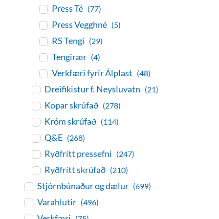
Press Té
(77)
Press Vegghné
(5)
RS Tengi
(29)
Tengirær
(4)
Verkfæri fyrir Álplast
(48)
Dreifikistur f. Neysluvatn
(21)
Kopar skrúfað
(278)
Króm skrúfað
(114)
Q&E
(268)
Ryðfrítt pressefni
(247)
Ryðfrítt skrúfað
(210)
Stjórnbúnaður og dælur
(699)
Varahlutir
(496)
Verkfæri
(75)