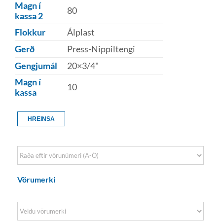
Magn í
80
kassa 2
Flokkur
Álplast
Gerð
Press-Nippiltengi
Gengjumál
20×3/4"
Magn í
10
kassa
HREINSA
Sort Products
Vörumerki