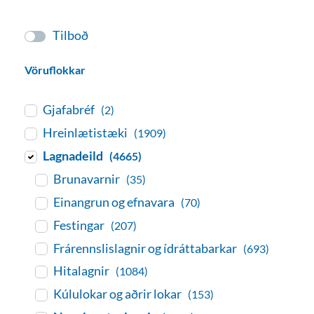
Tilboð
Vöruflokkar
Gjafabréf
(2)
Hreinlætistæki
(1909)
Lagnadeild
(4665)
Brunavarnir
(35)
Einangrun og efnavara
(70)
Festingar
(207)
Frárennslislagnir og ídráttabarkar
(693)
Hitalagnir
(1084)
Kúlulokar og aðrir lokar
(153)