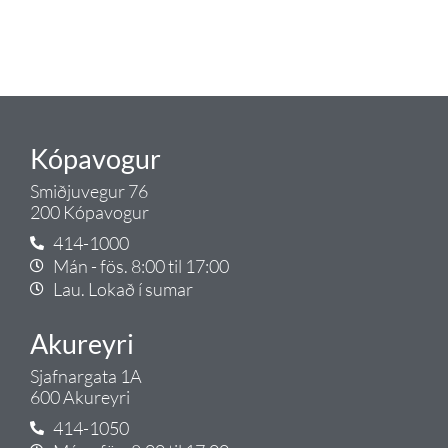
lagnalausnum.
Gæði - Þjónusta - Ábyrgð - það er
Tengi.
Kópavogur
Smiðjuvegur 76
200 Kópavogur
414-1000
Mán - fös. 8:00 til 17:00
Lau. Lokað í sumar
Akureyri
Sjafnargata 1A
600 Akureyri
414-1050