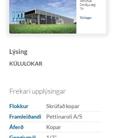
Vöruhús
Smiðjuvegi
76
Til á lager
Lýsing
KÚLULOKAR
Frekari upplýsingar
Flokkur
Skrúfað kopar
Framleiðandi
Pettinaroli A/S
Áferð
Kopar
Gengjumál
1/2"