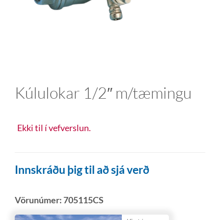
Kúlulokar 1/2″ m/tæmingu
Ekki til í vefverslun.
Innskráðu þig til að sjá verð
Vörunúmer:
705115CS