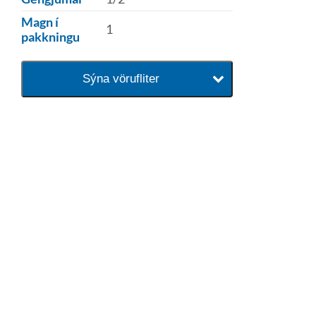
Magn í
1
pakkningu
Sýna vörufliter
baðaðu þig í gæðunum
Tengi er sérvöruverslun með allt
sem tengist hreinlætis og
blöndunartækjum fyrir bað og
eldhús. Auk þess að bjóða allt
lagnaefni og fittings í lagnadeild
Tengis. Þar veita sérfræðingar
okkar ráðgjöf varðandi allt sem
tengist pípulögnum og