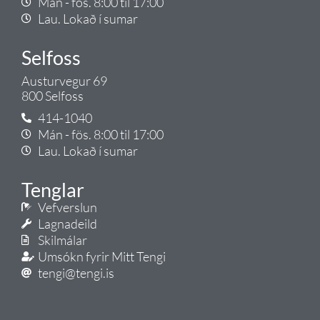
Mán - fös. 8:00 til 17:00
Lau. Lokað í sumar
Selfoss
Austurvegur 69
800 Selfoss
414-1040
Mán - fös. 8:00 til 17:00
Lau. Lokað í sumar
Tenglar
Vefverslun
Lagnadeild
Skilmálar
Umsókn fyrir Mitt Tengi
tengi@tengi.is