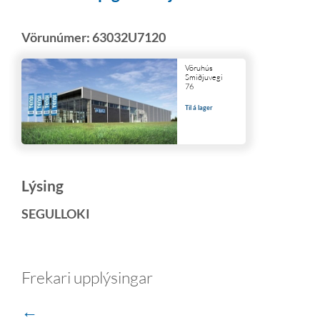
Vörunúmer:
63032U7120
Vöruhús
Smiðjuvegi
76
Til á lager
Lýsing
SEGULLOKI
Frekari upplýsingar
←