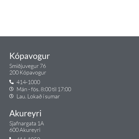
tengist pípulögnum og
lagnalausnum.
Gæði - Þjónusta - Ábyrgð - það er
Tengi.
Kópavogur
Smiðjuvegur 76
200 Kópavogur
414-1000
Mán - fös. 8:00 til 17:00
Lau. Lokað í sumar
Akureyri
Sjafnargata 1A
600 Akureyri