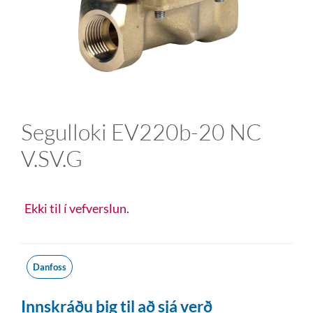
Segulloki EV220b-20 NC
V.SV.G
Ekki til í vefverslun.
Danfoss
Innskráðu þig til að sjá verð