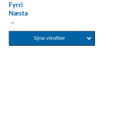
Fyrri
Næsta
→
Sýna vörufliter
baðaðu þig í gæðunum
Tengi er sérvöruverslun með allt
sem tengist hreinlætis og
blöndunartækjum fyrir bað og
eldhús. Auk þess að bjóða allt
lagnaefni og fittings í lagnadeild
Tengis. Þar veita sérfræðingar
okkar ráðgjöf varðandi allt sem