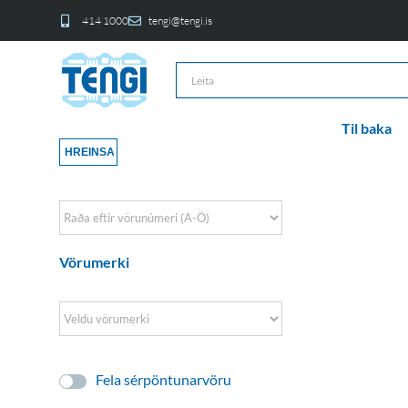
414 1000
tengi@tengi.is
Til baka
HREINSA
Sort Products
Vörumerki
Fela sérpöntunarvöru