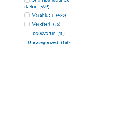
dælur
(699)
Varahlutir
(496)
Verkfæri
(75)
Tilboðsvörur
(40)
Uncategorized
(160)
baðaðu þig í gæðu
Tengi er sérvöruverslun með allt sem te
og eldhús. Auk þess að bjóða allt lagnaefn
sérfræðingar okkar ráðgjöf varðandi al