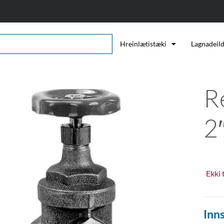
Hreinlætistæki
Lagnadeil
R
2
Ekki 
Inns