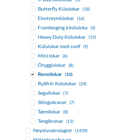
Butterfly Kúlulokar
(18)
Einstreymislokar
(16)
Framlenging á kúluloka
(4)
Heavy Duty Kúlulokar
(19)
Kúlulokar með sveif
(9)
Mini lokar
(6)
Öryggislokar
(8)
Rennilokar
(10)
Ryðfríir Kúlulokar
(24)
Segullokar
(7)
Slöngukranar
(7)
Tæmilokar
(8)
Tengikranar
(13)
Neysluvatnslagnir
(1439)
Stjórnbúnaður og