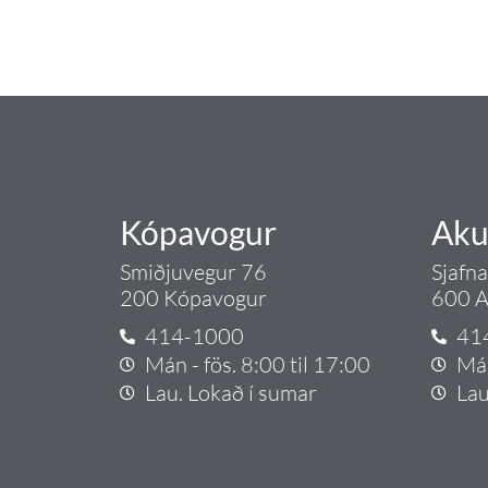
Gæði - Þjónusta - Áby
Kópavogur
Aku
Smiðjuvegur 76
Sjafn
200 Kópavogur
600 A
414-1000
41
Mán - fös. 8:00 til 17:00
Mán
Lau. Lokað í sumar
Lau