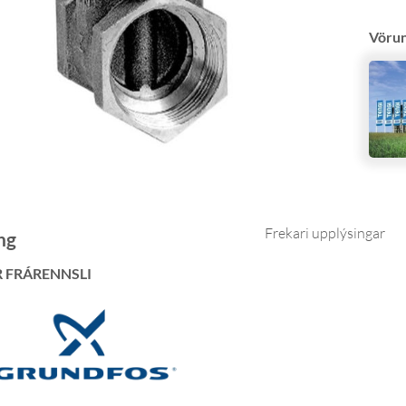
Vöru
Frekari upplýsingar
ng
R FRÁRENNSLI