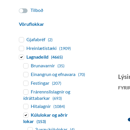
Tilboð
Vöruflokkar
Gjafabréf
(2)
Hreinlætistæki
(1909)
Lagnadeild
(4665)
Brunavarnir
(35)
Einangrun og efnavara
(70)
Lýsi
Festingar
(207)
FYRI
Frárennslislagnir og
ídráttabarkar
(693)
Hitalagnir
(1084)
Kúlulokar og aðrir
lokar
(153)
3-way kúlulokar
(4)