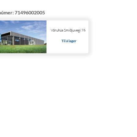
númer:
71496002005
Vöruhús Smiðjuvegi 76
Til á lager