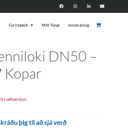
d
Fyrirtækið
Mitt Tengi
Innskráning
enniloki DN50 –
″ Kopar
til í vefverslun.
kráðu þig til að sjá verð