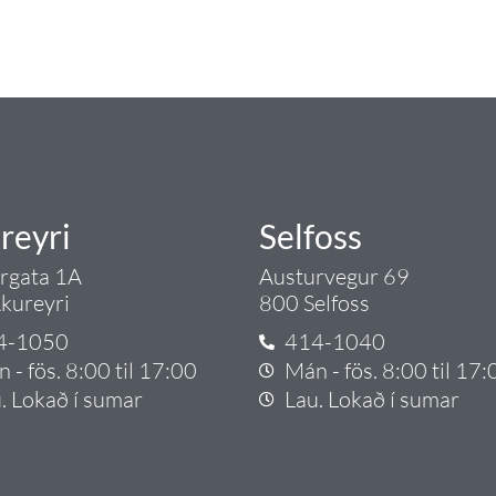
rgð - það er Tengi.
reyri
Selfoss
argata 1A
Austurvegur 69
kureyri
800 Selfoss
4-1050
414-1040
 - fös. 8:00 til 17:00
Mán - fös. 8:00 til 17:
. Lokað í sumar
Lau. Lokað í sumar