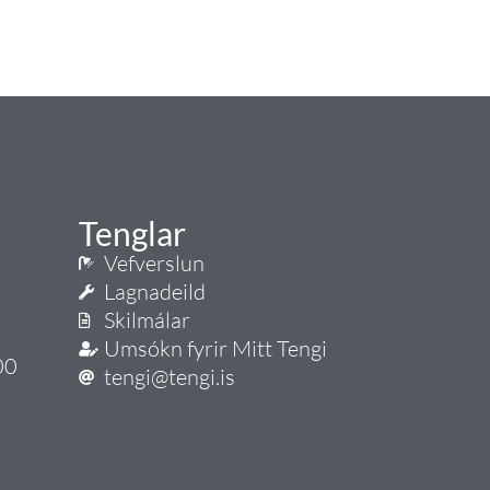
Tenglar
Vefverslun
Lagnadeild
Skilmálar
Umsókn fyrir Mitt Tengi
00
tengi@tengi.is