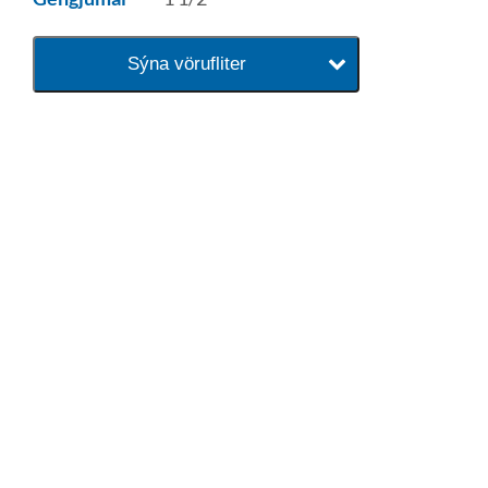
Sýna vörufliter
baðaðu þig í gæðunum
Tengi er sérvöruverslun með allt
sem tengist hreinlætis og
blöndunartækjum fyrir bað og
eldhús. Auk þess að bjóða allt
lagnaefni og fittings í lagnadeild
Tengis. Þar veita sérfræðingar
okkar ráðgjöf varðandi allt sem
tengist pípulögnum og
lagnalausnum.
Gæði - Þjónusta - Ábyrgð - það er