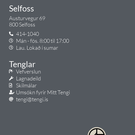
Selfoss
Austurvegur 69
800 Selfoss
414-1040
Mán - fös. 8:00 til 17:00
Lau. Lokað í sumar
Tenglar
Vefverslun
Lagnadeild
Skilmálar
Umsókn fyrir Mitt Tengi
tengi@tengi.is