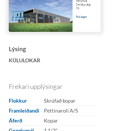
Vöruhús
Smiðjuvegi
76
Til á lager
Lýsing
KÚLULOKAR
Frekari upplýsingar
Flokkur
Skrúfað kopar
Framleiðandi
Pettinaroli A/S
Áferð
Kopar
Gengjumál
1 1/2"