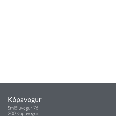
baðaðu þig í gæðunum
Tengi er sérvöruverslun með allt
sem tengist hreinlætis og
blöndunartækjum fyrir bað og
eldhús. Auk þess að bjóða allt
lagnaefni og fittings í lagnadeild
Tengis. Þar veita sérfræðingar
okkar ráðgjöf varðandi allt sem
tengist pípulögnum og
lagnalausnum.
Gæði - Þjónusta - Ábyrgð - það er
Tengi.
Kópavogur
Smiðjuvegur 76
200 Kópavogur