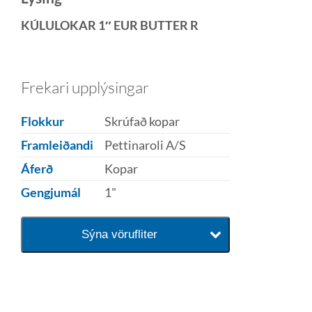
KÚLULOKAR 1″ EUR BUTTER R
Frekari upplýsingar
Flokkur
Skrúfað kopar
Framleiðandi
Pettinaroli A/S
Áferð
Kopar
Gengjumál
1"
Sýna vörufliter