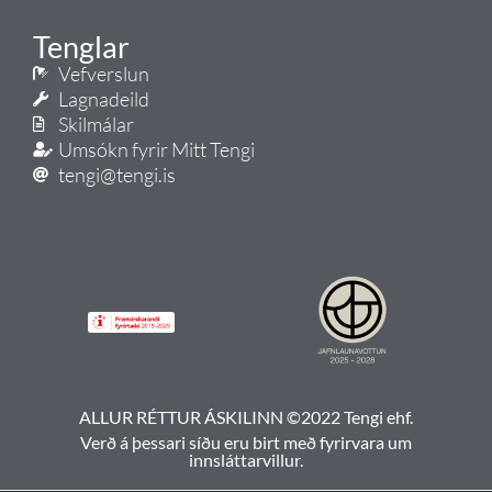
Tenglar
Vefverslun
Lagnadeild
Skilmálar
Umsókn fyrir Mitt Tengi
tengi@tengi.is
ALLUR RÉTTUR ÁSKILINN ©2022 Tengi ehf.
Verð á þessari síðu eru birt með fyrirvara um
innsláttarvillur.