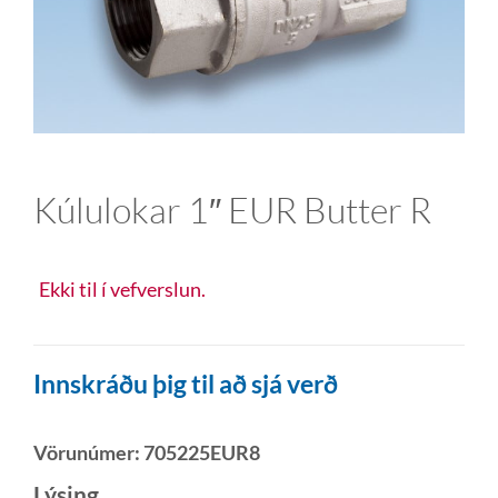
Kúlulokar 1″ EUR Butter R
Ekki til í vefverslun.
Innskráðu þig til að sjá verð
Vörunúmer:
705225EUR8
Lýsing