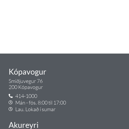
lagnaefni og fittings í lagnadeild
Tengis. Þar veita sérfræðingar
okkar ráðgjöf varðandi allt sem
tengist pípulögnum og
lagnalausnum.
Gæði - Þjónusta - Ábyrgð - það er
Tengi.
Kópavogur
Smiðjuvegur 76
200 Kópavogur
414-1000
Mán - fös. 8:00 til 17:00
Lau. Lokað í sumar
Akureyri