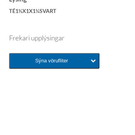
TÉ1½X1X1¼SVART
Frekari upplýsingar
Sýna vörufliter
baðaðu þig í gæðunum
Tengi er sérvöruverslun með allt
sem tengist hreinlætis og
blöndunartækjum fyrir bað og
eldhús. Auk þess að bjóða allt