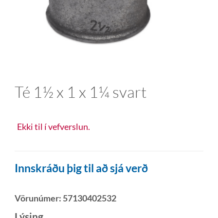
Té 1½ x 1 x 1¼ svart
Ekki til í vefverslun.
Innskráðu þig til að sjá verð
Vörunúmer:
57130402532
Lýsing