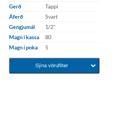
Gerð
Tappi
Áferð
Svart
Gengjumál
1/2"
Magn í kassa
80
Magn í poka
5
Sýna vörufliter
baðaðu þig í gæðunum
Tengi er sérvöruverslun með allt
sem tengist hreinlætis og
blöndunartækjum fyrir bað og