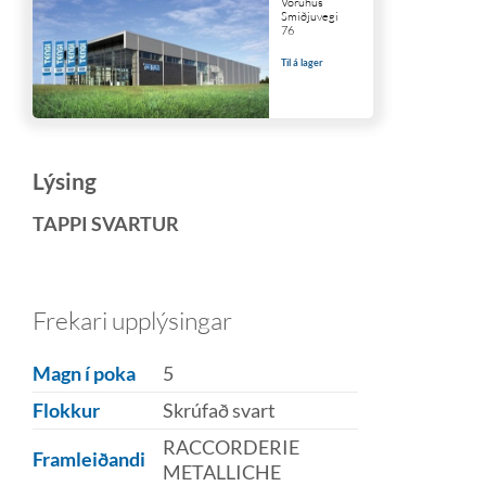
Vöruhús
Smiðjuvegi
76
Til á lager
Lýsing
TAPPI SVARTUR
Frekari upplýsingar
Magn í poka
5
Flokkur
Skrúfað svart
RACCORDERIE
Framleiðandi
METALLICHE