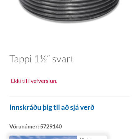
Tappi 1½“ svart
Ekki til í vefverslun.
Innskráðu þig til að sjá verð
Vörunúmer:
5729140