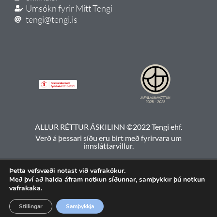
Umsókn fyrir Mitt Tengi
tengi@tengi.is
ALLUR RÉTTUR ÁSKILINN ©2022 Tengi ehf.
Verð á þessari síðu eru birt með fyrirvara um
innsláttarvillur.
Þetta vefsvæði notast við vafrakökur.
Með því að halda áfram notkun síðunnar, samþykkir þú notkun
vafrakaka.
Stillingar
Samþykkja