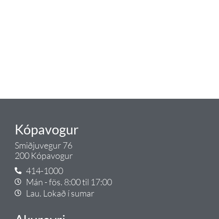
eldhús. Auk þess að bjóða allt
lagnaefni og fittings í lagnadeild
Tengis. Þar veita sérfræðingar
okkar ráðgjöf varðandi allt sem
tengist pípulögnum og
lagnalausnum.
Gæði - Þjónusta - Ábyrgð - það er
Tengi.
Kópavogur
Smiðjuvegur 76
200 Kópavogur
414-1000
Mán - fös. 8:00 til 17:00
Lau. Lokað í sumar