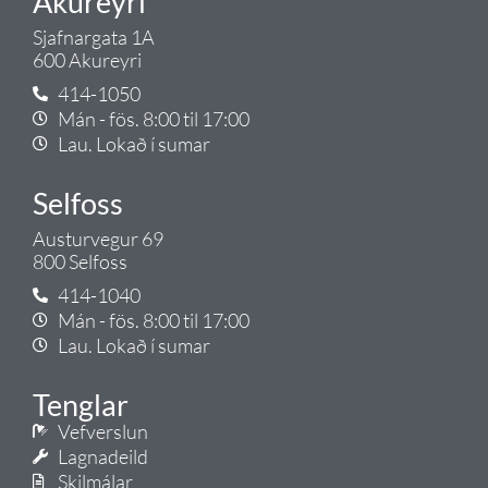
Akureyri
Sjafnargata 1A
600 Akureyri
414-1050
Mán - fös. 8:00 til 17:00
Lau. Lokað í sumar
Selfoss
Austurvegur 69
800 Selfoss
414-1040
Mán - fös. 8:00 til 17:00
Lau. Lokað í sumar
Tenglar
Vefverslun
Lagnadeild
Skilmálar