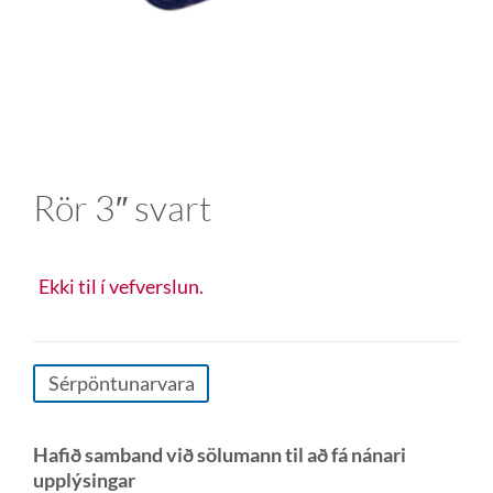
Rör 3″ svart
Ekki til í vefverslun.
Sérpöntunarvara
Hafið samband við sölumann til að fá nánari
upplýsingar