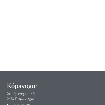
baðaðu þig í gæðunum
Tengi er sérvöruverslun með allt
sem tengist hreinlætis og
blöndunartækjum fyrir bað og
eldhús. Auk þess að bjóða allt
lagnaefni og fittings í lagnadeild
Tengis. Þar veita sérfræðingar
okkar ráðgjöf varðandi allt sem
tengist pípulögnum og
lagnalausnum.
Gæði - Þjónusta - Ábyrgð - það er
Tengi.
Kópavogur
Smiðjuvegur 76
200 Kópavogur