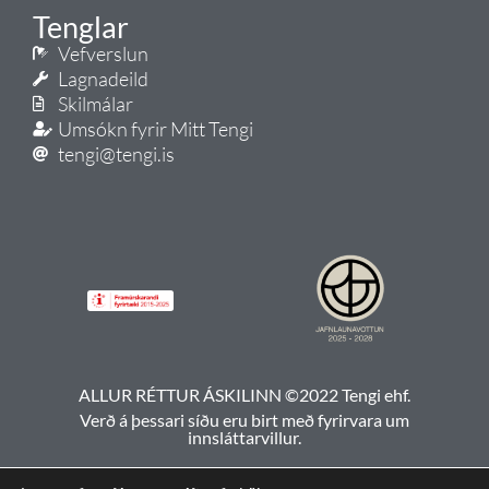
Tenglar
Vefverslun
Lagnadeild
Skilmálar
Umsókn fyrir Mitt Tengi
tengi@tengi.is
ALLUR RÉTTUR ÁSKILINN ©2022 Tengi ehf.
Verð á þessari síðu eru birt með fyrirvara um
innsláttarvillur.