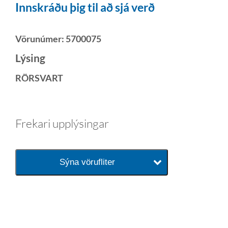
Innskráðu þig til að sjá verð
Vörunúmer:
5700075
Lýsing
RÖRSVART
Frekari upplýsingar
Sýna vörufliter