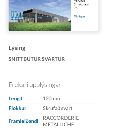
Vöruhús
Smiðjuvegi
76
Til á lager
Lýsing
SNITTBÚTUR SVARTUR
Frekari upplýsingar
Lengd
120mm
Flokkur
Skrúfað svart
RACCORDERIE
Framleiðandi
METALLICHE