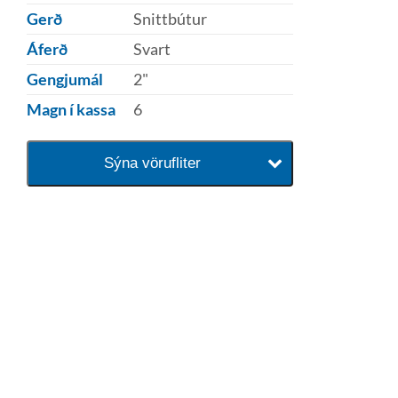
Gerð
Snittbútur
Áferð
Svart
Gengjumál
2"
Magn í kassa
6
Sýna vörufliter
baðaðu þig í gæðunum
Tengi er sérvöruverslun með allt
sem tengist hreinlætis og
blöndunartækjum fyrir bað og
eldhús. Auk þess að bjóða allt
lagnaefni og fittings í lagnadeild