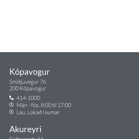
Tengis. Þar veita sérfræðingar
okkar ráðgjöf varðandi allt sem
tengist pípulögnum og
lagnalausnum.
Gæði - Þjónusta - Ábyrgð - það er
Tengi.
Kópavogur
Smiðjuvegur 76
200 Kópavogur
414-1000
Mán - fös. 8:00 til 17:00
Lau. Lokað í sumar
Akureyri
Sjafnargata 1A