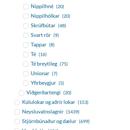
Nippilhné
(20)
Nippilhólkar
(20)
Skrúfbútar
(48)
Svart rör
(9)
Tappar
(8)
Té
(16)
Té breytileg
(75)
Unionar
(7)
Yfirbeygjur
(5)
Viðgerðartengi
(20)
Kúlulokar og aðrir lokar
(153)
Neysluvatnslagnir
(1439)
Stjórnbúnaður og dælur
(699)