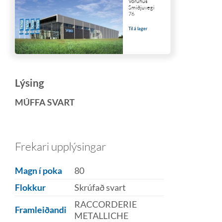
Vöruhús
Smiðjuvegi
76
Til á lager
Lýsing
MÚFFA SVART
Frekari upplýsingar
Magn í poka
80
Flokkur
Skrúfað svart
RACCORDERIE
Framleiðandi
METALLICHE