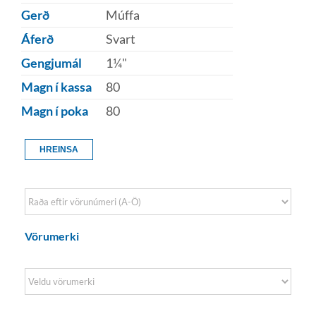
Gerð
Múffa
Áferð
Svart
Gengjumál
1¼"
Magn í kassa
80
Magn í poka
80
HREINSA
Sort Products
Vörumerki