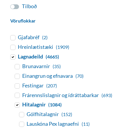
Tilboð
Vöruflokkar
Gjafabréf
(2)
Hreinlætistæki
(1909)
Lagnadeild
(4665)
Brunavarnir
(35)
Einangrun og efnavara
(70)
Festingar
(207)
Frárennslislagnir og ídráttabarkar
(693)
Hitalagnir
(1084)
Gólfhitalagnir
(152)
Lauskóna Pex lagnaefni
(11)