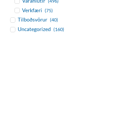
Varahlutir
(496)
Verkfæri
(75)
Tilboðsvörur
(40)
Uncategorized
(160)
baðaðu þig í gæðunum
Tengi er sérvöruverslun með allt
sem tengist hreinlætis og
blöndunartækjum fyrir bað og
eldhús. Auk þess að bjóða allt
lagnaefni og fittings í lagnadeild
Tengis. Þar veita sérfræðingar
okkar ráðgjöf varðandi allt sem
tengist pípulögnum og
lagnalausnum.