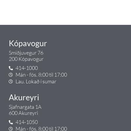
Gæði - Þjónusta - Ábyrgð - það er
Tengi.
Kópavogur
Smiðjuvegur 76
200 Kópavogur
414-1000
Mán - fös. 8:00 til 17:00
Lau. Lokað í sumar
Akureyri
Sjafnargata 1A
600 Akureyri
414-1050
Mán - fös. 8:00 til 17:00