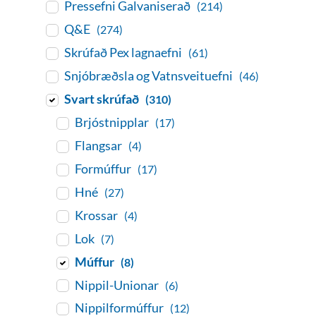
Pressefni Galvaniserað
(214)
Q&E
(274)
Skrúfað Pex lagnaefni
(61)
Snjóbræðsla og Vatnsveituefni
(46)
Svart skrúfað
(310)
Brjóstnipplar
(17)
Flangsar
(4)
Formúffur
(17)
Hné
(27)
Krossar
(4)
Lok
(7)
Múffur
(8)
Nippil-Unionar
(6)
Nippilformúffur
(12)