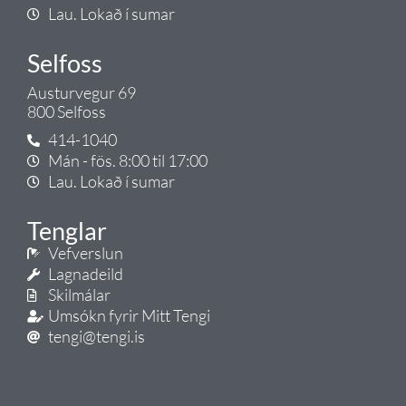
Lau. Lokað í sumar
Selfoss
Austurvegur 69
800 Selfoss
414-1040
Mán - fös. 8:00 til 17:00
Lau. Lokað í sumar
Tenglar
Vefverslun
Lagnadeild
Skilmálar
Umsókn fyrir Mitt Tengi
tengi@tengi.is