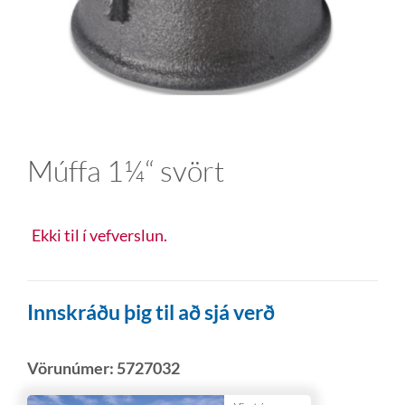
Múffa 1¼“ svört
Ekki til í vefverslun.
Innskráðu þig til að sjá verð
Vörunúmer:
5727032