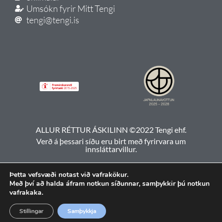
Umsókn fyrir Mitt Tengi
tengi@tengi.is
ALLUR RÉTTUR ÁSKILINN ©2022 Tengi ehf.
Verð á þessari síðu eru birt með fyrirvara um
innsláttarvillur.
Þetta vefsvæði notast við vafrakökur.
Með því að halda áfram notkun síðunnar, samþykkir þú notkun
vafrakaka.
Stillingar
Samþykkja