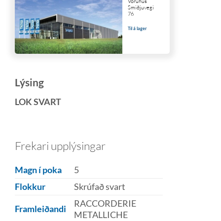
Vöruhús
Smiðjuvegi
76
Til á lager
Lýsing
LOK SVART
Frekari upplýsingar
Magn í poka
5
Flokkur
Skrúfað svart
RACCORDERIE
Framleiðandi
METALLICHE