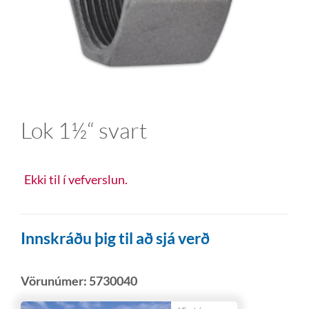
Lok 1½“ svart
Ekki til í vefverslun.
Innskráðu þig til að sjá verð
Vörunúmer:
5730040