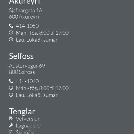
Akureyri
Sjafnargata 1A
600 Akureyri
414-1050
Mán - fös. 8:00 til 17:00
Lau. Lokað í sumar
Selfoss
Austurvegur 69
800 Selfoss
414-1040
Mán - fös. 8:00 til 17:00
Lau. Lokað í sumar
Tenglar
Vefverslun
Lagnadeild
Skilmálar