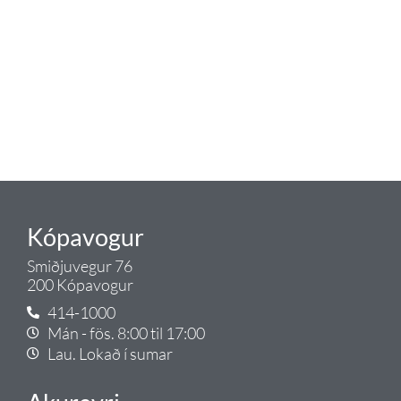
eldhús. Auk þess að bjóða allt
lagnaefni og fittings í lagnadeild
Tengis. Þar veita sérfræðingar
okkar ráðgjöf varðandi allt sem
tengist pípulögnum og
lagnalausnum.
Gæði - Þjónusta - Ábyrgð - það er
Tengi.
Kópavogur
Smiðjuvegur 76
200 Kópavogur
414-1000
Mán - fös. 8:00 til 17:00
Lau. Lokað í sumar