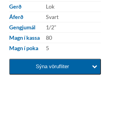
Gerð
Lok
Áferð
Svart
Gengjumál
1/2"
Magn í kassa
80
Magn í poka
5
Sýna vörufliter
baðaðu þig í gæðunum
Tengi er sérvöruverslun með allt
sem tengist hreinlætis og
blöndunartækjum fyrir bað og