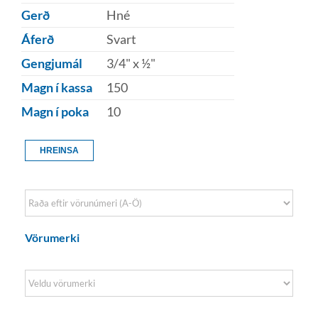
Gerð
Hné
Áferð
Svart
Gengjumál
3/4" x ½"
Magn í kassa
150
Magn í poka
10
HREINSA
Sort Products
Vörumerki