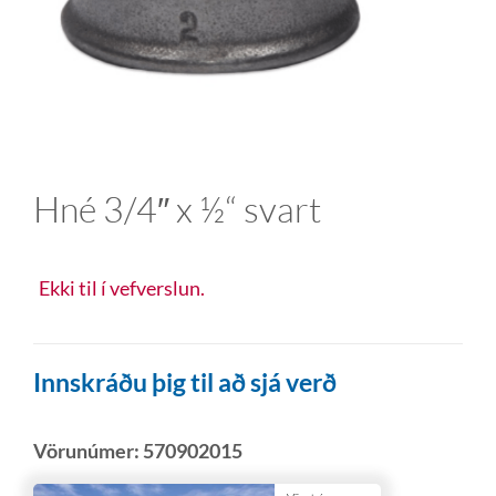
Hné 3/4″ x ½“ svart
Ekki til í vefverslun.
Innskráðu þig til að sjá verð
Vörunúmer:
570902015