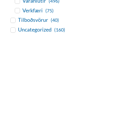
Varahlutir
(496)
Verkfæri
(75)
Tilboðsvörur
(40)
Uncategorized
(160)
baðaðu þig í gæðunum
Tengi er sérvöruverslun með allt
sem tengist hreinlætis og
blöndunartækjum fyrir bað og
eldhús. Auk þess að bjóða allt
lagnaefni og fittings í lagnadeild
Tengis. Þar veita sérfræðingar
okkar ráðgjöf varðandi allt sem
tengist pípulögnum og
lagnalausnum.