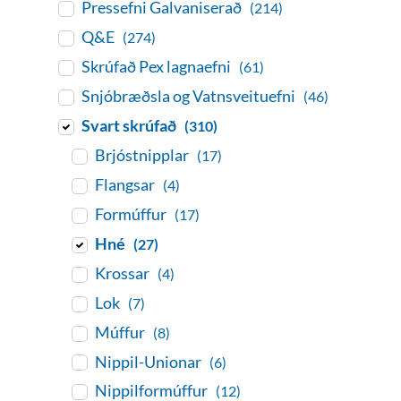
Pressefni Galvaniserað
(214)
Q&E
(274)
Skrúfað Pex lagnaefni
(61)
Snjóbræðsla og Vatnsveituefni
(46)
Svart skrúfað
(310)
Brjóstnipplar
(17)
Flangsar
(4)
Formúffur
(17)
Hné
(27)
Krossar
(4)
Lok
(7)
Múffur
(8)
Nippil-Unionar
(6)
Nippilformúffur
(12)