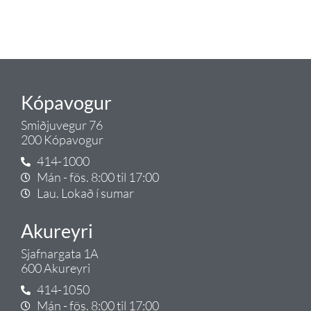
Gæði - Þjónusta - Ábyrgð - það er
Tengi.
Kópavogur
Smiðjuvegur 76
200 Kópavogur
414-1000
Mán - fös. 8:00 til 17:00
Lau. Lokað í sumar
Akureyri
Sjafnargata 1A
600 Akureyri
414-1050
Mán - fös. 8:00 til 17:00