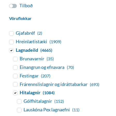
Tilboð
Vöruflokkar
Gjafabréf
(2)
Hreinlætistæki
(1909)
Lagnadeild
(4665)
Brunavarnir
(35)
Einangrun og efnavara
(70)
Festingar
(207)
Frárennslislagnir og ídráttabarkar
(693)
Hitalagnir
(1084)
Gólfhitalagnir
(152)
Lauskóna Pex lagnaefni
(11)