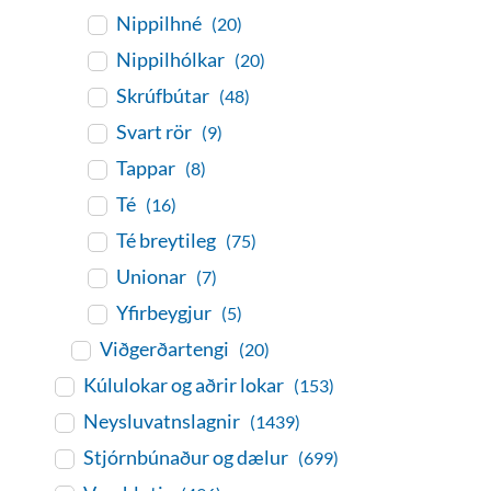
Nippilhné
(20)
Nippilhólkar
(20)
Skrúfbútar
(48)
Svart rör
(9)
Tappar
(8)
Té
(16)
Té breytileg
(75)
Unionar
(7)
Yfirbeygjur
(5)
Viðgerðartengi
(20)
Kúlulokar og aðrir lokar
(153)
Neysluvatnslagnir
(1439)
Stjórnbúnaður og dælur
(699)