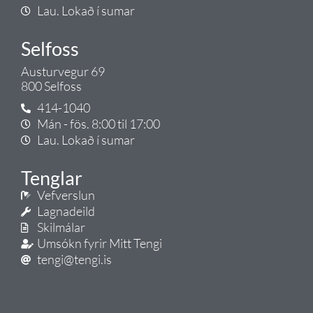
Lau. Lokað í sumar
Selfoss
Austurvegur 69
800 Selfoss
414-1040
Mán - fös. 8:00 til 17:00
Lau. Lokað í sumar
Tenglar
Vefverslun
Lagnadeild
Skilmálar
Umsókn fyrir Mitt Tengi
tengi@tengi.is