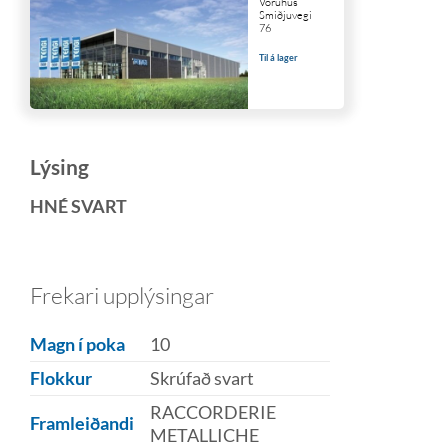
Vöruhús
Smiðjuvegi
76
Til á lager
Lýsing
HNÉ SVART
Frekari upplýsingar
Magn í poka
10
Flokkur
Skrúfað svart
RACCORDERIE
Framleiðandi
METALLICHE