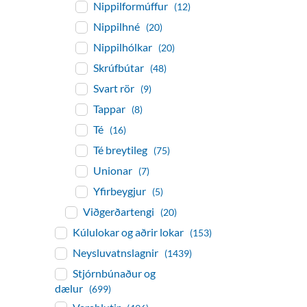
Nippilformúffur
(12)
Nippilhné
(20)
Nippilhólkar
(20)
Skrúfbútar
(48)
Svart rör
(9)
Tappar
(8)
Té
(16)
Té breytileg
(75)
Unionar
(7)
Yfirbeygjur
(5)
Viðgerðartengi
(20)
Kúlulokar og aðrir lokar
(153)
Neysluvatnslagnir
(1439)
Stjórnbúnaður og
dælur
(699)