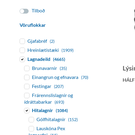
Tilboð
Vöruflokkar
Gjafabréf
(2)
Hreinlætistæki
(1909)
Lagnadeild
(4665)
Lýsi
Brunavarnir
(35)
Einangrun og efnavara
(70)
HÁLF
Festingar
(207)
Frárennslislagnir og
ídráttabarkar
(693)
Hitalagnir
(1084)
Gólfhitalagnir
(152)
Lauskóna Pex
lagnaefni