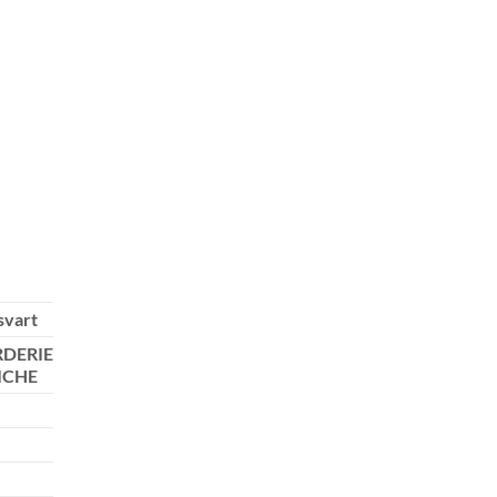
svart
DERIE
ICHE