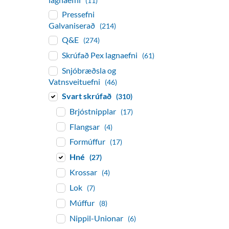
(11)
Pressefni
Galvaniserað
(214)
Q&E
(274)
Skrúfað Pex lagnaefni
(61)
Snjóbræðsla og
Vatnsveituefni
(46)
Svart skrúfað
(310)
Brjóstnipplar
(17)
Flangsar
(4)
Formúffur
(17)
Hné
(27)
Krossar
(4)
Lok
(7)
Múffur
(8)
Nippil-Unionar
(6)