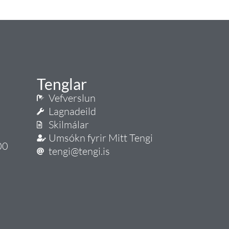
Tenglar
Vefverslun
Lagnadeild
Skilmálar
Umsókn fyrir Mitt Tengi
00
tengi@tengi.is