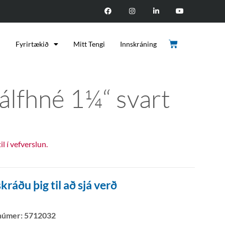
d
Fyrirtækið
Mitt Tengi
Innskráning
álfhné 1¼“ svart
til í vefverslun.
kráðu þig til að sjá verð
númer:
5712032