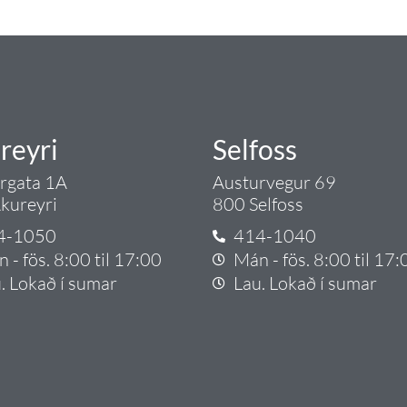
rgð - það er Tengi.
reyri
Selfoss
argata 1A
Austurvegur 69
kureyri
800 Selfoss
4-1050
414-1040
 - fös. 8:00 til 17:00
Mán - fös. 8:00 til 17:
. Lokað í sumar
Lau. Lokað í sumar