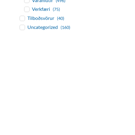
Varahlutir
(496)
Verkfæri
(75)
Tilboðsvörur
(40)
Uncategorized
(160)
baðaðu þig í gæðu
Tengi er sérvöruverslun með allt sem te
og eldhús. Auk þess að bjóða allt lagnaefn
sérfræðingar okkar ráðgjöf varðandi al