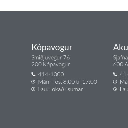
Gæði - Þjónusta - Áby
Kópavogur
Aku
Smiðjuvegur 76
Sjafn
200 Kópavogur
600 A
414-1000
41
Mán - fös. 8:00 til 17:00
Mán
Lau. Lokað í sumar
Lau