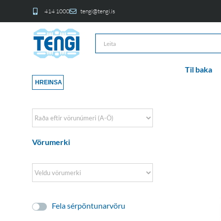
414 1000
tengi@tengi.is
Til baka
HREINSA
Sort Products
Vörumerki
Fela sérpöntunarvöru