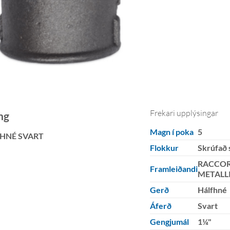
Frekari upplýsingar
ng
Magn í poka
5
HNÉ SVART
Flokkur
Skrúfað 
RACCOR
Framleiðandi
METALL
Gerð
Hálfhné
Áferð
Svart
Gengjumál
1¼"