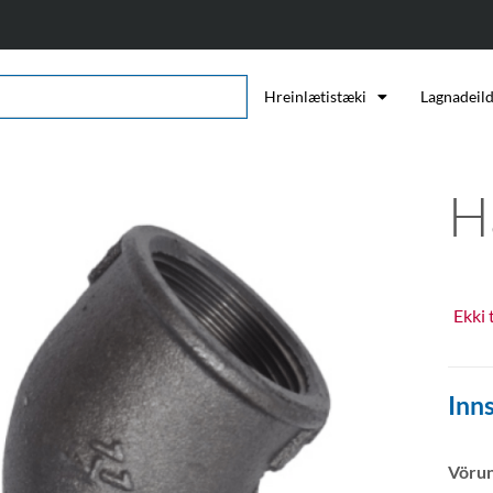
Hreinlætistæki
Lagnadeil
H
Ekki 
Inns
Vöru