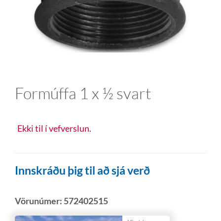
Formúffa 1 x ½ svart
Ekki til í vefverslun.
Innskráðu þig til að sjá verð
Vörunúmer:
572402515