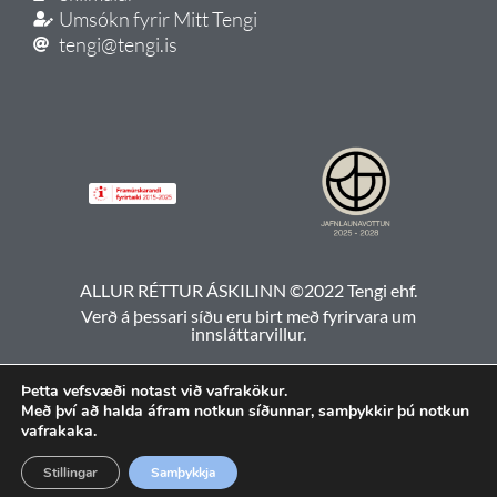
Umsókn fyrir Mitt Tengi
tengi@tengi.is
ALLUR RÉTTUR ÁSKILINN ©2022 Tengi ehf.
Verð á þessari síðu eru birt með fyrirvara um
innsláttarvillur.
Þetta vefsvæði notast við vafrakökur.
Með því að halda áfram notkun síðunnar, samþykkir þú notkun
vafrakaka.
Stillingar
Samþykkja