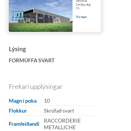
Vöruhús
Smiðjuvegi
76
Til á lager
Lýsing
FORMÚFFA SVART
Frekari upplýsingar
Magn í poka
10
Flokkur
Skrúfað svart
RACCORDERIE
Framleiðandi
METALLICHE