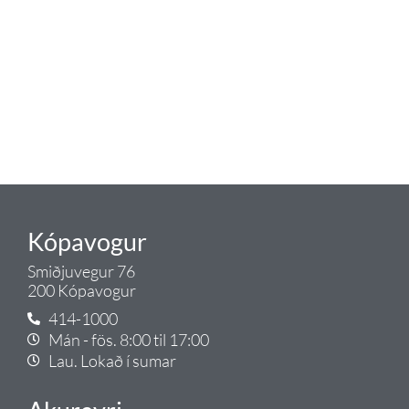
eldhús. Auk þess að bjóða allt
lagnaefni og fittings í lagnadeild
Tengis. Þar veita sérfræðingar
okkar ráðgjöf varðandi allt sem
tengist pípulögnum og
lagnalausnum.
Gæði - Þjónusta - Ábyrgð - það er
Tengi.
Kópavogur
Smiðjuvegur 76
200 Kópavogur
414-1000
Mán - fös. 8:00 til 17:00
Lau. Lokað í sumar