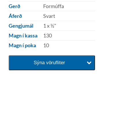
Gerð
Formúffa
Áferð
Svart
Gengjumál
1 x ½"
Magn í kassa
130
Magn í poka
10
Sýna vörufliter
baðaðu þig í gæðunum
Tengi er sérvöruverslun með allt
sem tengist hreinlætis og
blöndunartækjum fyrir bað og